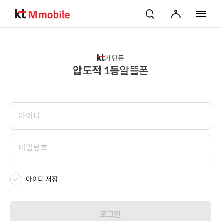
검색
마이페이지
전체 메
가 만든
압도적 1등
알뜰폰
아이디 저장
로그인