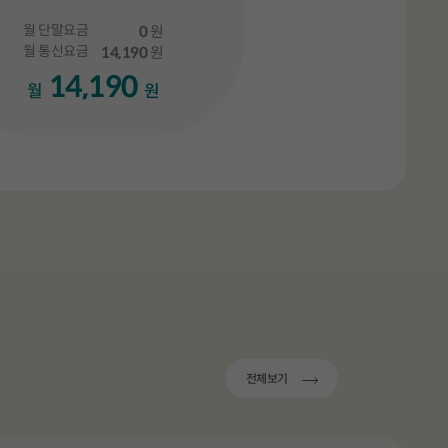
월 단말요금
0
원
월 통신요금
14,190
원
14,190
월
원
라이드입니다.
총 3 장의 슬라이드 중 3 번째 슬라이드입니다.
전체보기