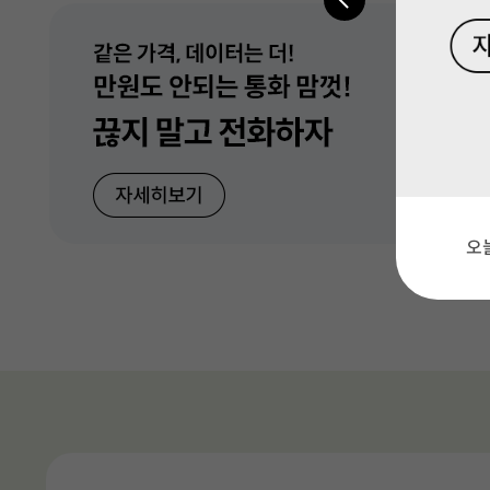
모두다 맘껏 100GB+(CU 20%할인
5G 데이터 충분 10GB/200분
CU, 결제할 때마다 20% 할인(매월제공)
5G 모두다 맘껏 안심 15GB+
총 7 장의 
총 7 장의 
총 7 장의 
오
5G 모두다 맘껏 안심 10GB+