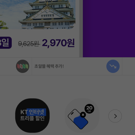
트리플 할인, KT인터넷
자급제