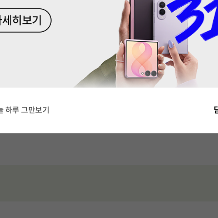
총 2 장의 슬라이드 중 1 번째 슬라
최대 120GB무제한
)
기본제공
10GB
200분
100GB+최대5Mbps
데이터
음성
데이터
음성
+영상/부가통화 300분
+20GB(아무나 SOLO 결합)
기본제공
15GB+최대 400Kbps
데이터
음성
+영상/부가통화 50분
슬라이드 중 1 번째 슬라이드입니다.
슬라이드 중 2 번째 슬라이드입니다.
슬라이드 중 3 번째 슬라이드입니다.
늘 하루 그만보기
기본제공
10GB+최대 400Kbps
데이터
음성
+영상/부가통화 50분