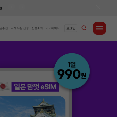
팝업닫기
통합검색 열기
로그인
요금추천
교체 유심 신청
신청조회
마이페이지
전체메뉴 열기