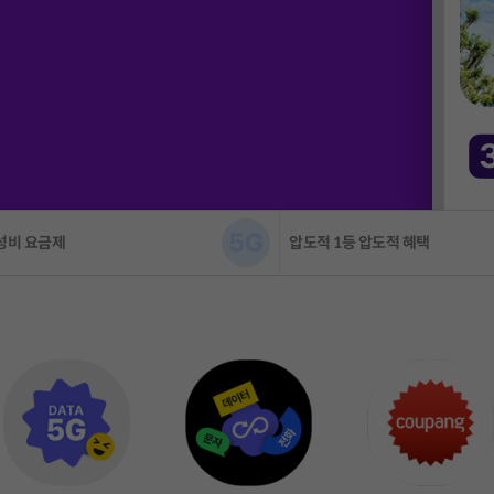
 1등 압도적 혜택
초알뜰 혜택 추가!