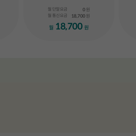
월 단말요금
0
원
월 통신요금
18,700
원
18,700
월
원
라이드 중 1 번째 슬라이드입니다.
총 3 장의 슬라이드 중 2 번째 슬