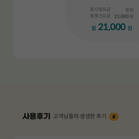
월 단말요금
0
원
월 통신요금
21,000
원
21,000
월
원
총 3 장의 슬
고객님들의 생생한 후기