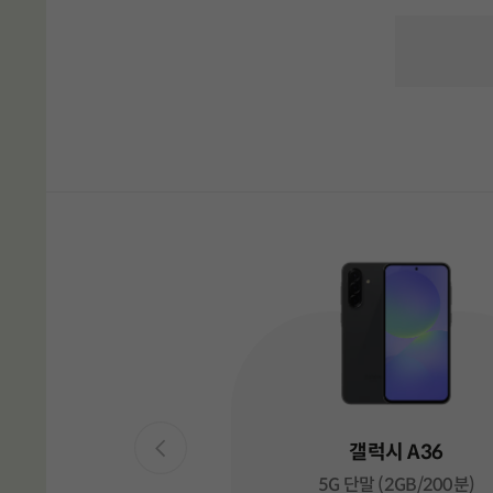
유심 요
갤럭시 A36
5G 단말 (2GB/200분)