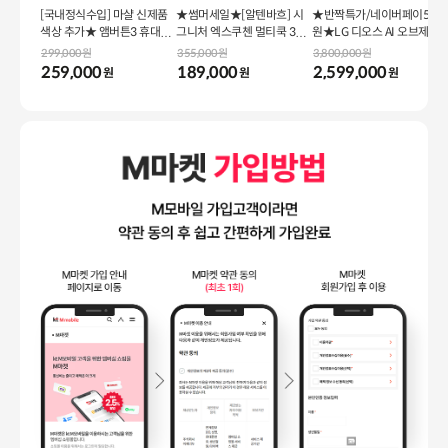
[국내정식수입] 마샬 신제품
★썸머세일★[알텐바흐] 시
★반짝특가/네이버페이5만
색상 추가★ 앰버튼3 휴대용
그니처 엑스쿠첸 멀티쿡 316
원★LG 디오스 AI 오브제컬
블루투스 스피커
Ti 저압냄비 (택1)
렉션 STEM 노크온 매직스페
299,000원
355,000원
3,800,000원
이스 냉장고 860L_H876GB
259,000
189,000
2,599,000
원
원
원
B442