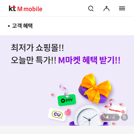
검색
마이페이지
전체 메
고객 혜택
4
/
4