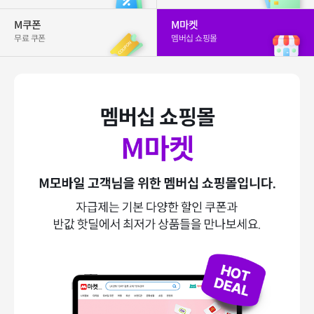
M쿠폰
M마켓
무료 쿠폰
멤버십 쇼핑몰