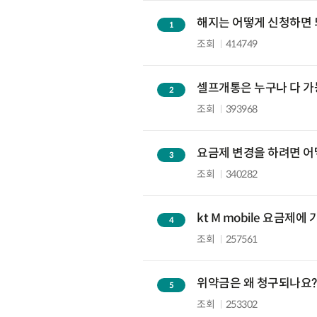
해지는 어떻게 신청하면 
1
질문
조회
414749
셀프개통은 누구나 다 가
2
질문
조회
393968
요금제 변경을 하려면 어
3
질문
조회
340282
kt M mobile 요금제
4
질문
조회
257561
위약금은 왜 청구되나요?
5
질문
조회
253302