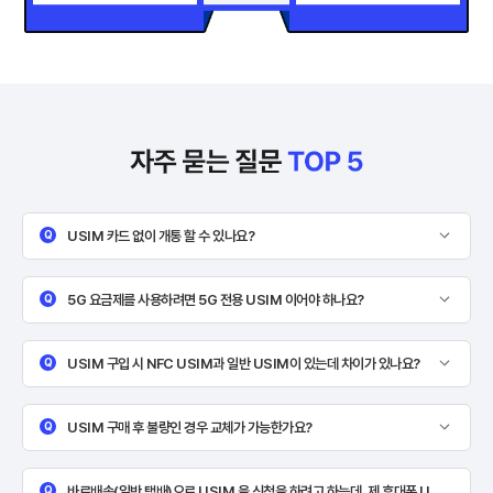
KT인터
넷 3년
약정 기
준 결합
할인 적
용 금액
Q
USIM 카드 없이 개통 할 수 있나요?
표
U
vs
e
SI
SI
Q
5G 요금제를 사용하려면 5G 전용 USIM 이어야 하나요?
M
M
유
이
심
심
Q
USIM 구입 시 NFC USIM과 일반 USIM이 있는데 차이가 있나요?
카
형
휴
드
태
대
Q
USIM 구매 후 불량인 경우 교체가 가능한가요?
형
폰
태
에
의
내
Q
바로배송(일반 택배)으로 USIM 을 신청을 하려고 하는데, 제 휴대폰 U