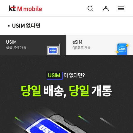
검색
마이페이지
전체 메
USIM 없다면
USIM
eSIM
실물 유심 개통
QR코드 개통