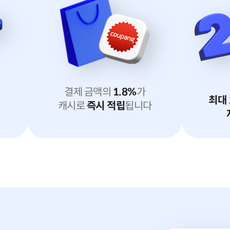
결제 금액의
1.8
%
가
최대
캐시로
즉시 적립
됩니다