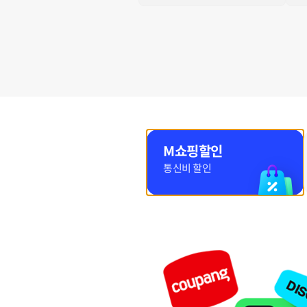
M쇼핑할인
통신비 할인