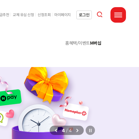
통합검색 열기
로그인
요금추천
교체 유심 신청
신청조회
마이페이지
전체메뉴 열기
홈
혜택/이벤트
M버십
/
4
4
자동재생 정지