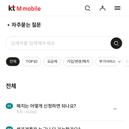
검색
마이페이지
전체 메
자주묻는 질문
검색어
전체
TOP10
요금제
가입/변경/해지
부가서비스
요
전체
해지는 어떻게 신청하면 되나요?
조회
414322