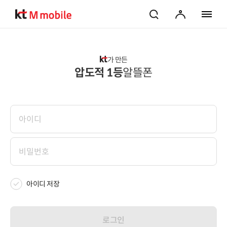
검색
마이페이지
전체 메
가 만든
압도적 1등
알뜰폰
아이디 저장
로그인