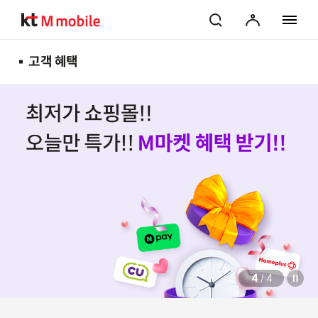
검색
마이페이지
전체 메
고객 혜택
4
/
4