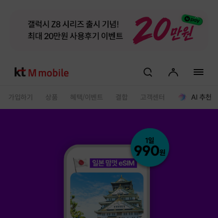
검색
마이페이지
전체 메
가입하기
상품
혜택/이벤트
결합
고객센터