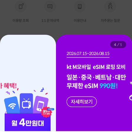
이용량 조회
1:1 문의내역
이용안내
자주묻는 질문
팝
4
5
공지
개인정보처리방침 변경 안내
업
이
름
1899-5000
hel
케이티엠모바일
개인정보처리방침
이용약관