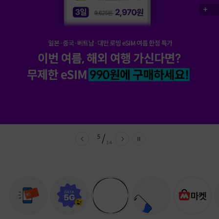
5
/
14