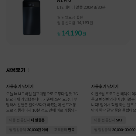
A1 Pro
LTE 데이터 알뜰 200MB/30분
0
월 단말요금
원
14,190
월 통신요금
원
14,190
월
원
사용후기 남기기
사용후기 남기기
오늘 kt M모바일 셀프개통으로 모두다 맘껏 7G
이번 5월 프로모션 혜택이 
B 요금제 가입했습니다. 기존에 쓰던 요금이 부
듣고 반신반의하며 넘어왔는데
담돼서 알뜰폰 알아보다가 바꿨는데, 셀프개통
니다! 집에서 직접 하는 셀프
으로 진행하니까 10분 정도 만에 바로 개통돼서
만에 뚝딱 끝날 줄은 몰랐네요
엄청 간편했어요. 이번에 가입한 요금제는 데이
혹시나 안 터질까 봐 걱정했던
이동 전 통신사
타 알뜰폰
이동 전 통신사
SKT
터 7GB에 통화/문자 기본 제공이라 일상적으로
KT망을 똑같이 써서 그런지 
쓰기에는 전혀 부족함 없고, 영상이나 웹서핑도
고 유튜브 데이터도 빵빵하게 
월 절감금액
20,000원 이하
고객센터
만족
월 절감금액
20,000~30,00
끊김 없이 잘 됩니다. 무엇보다 기존 요금보다 매
번호이동 가입 사은품으로 상