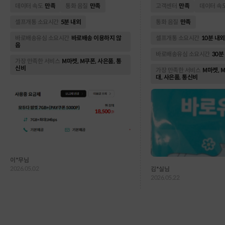
달 약 5,000원 정도 절약돼서 1년으로 보면 꽤
인트, 각종 할인 쿠폰까지 한
데이터 속도
만족
통화 음질
만족
고객센터
만족
데이터 속
큰 금액이라 만족도가 높네요. 가입 혜택으로 PA
돈을 번 기분이에요. 조만간 
Y 쿠폰 5,000P까지 받을 수 있어서 실질적으로
희 남편이랑 아이들 폰도 전
셀프개통 소요시간
5분 내외
통화 음질
만족
더 저렴하게 쓰는 느낌입니다. 통화 품질이나 데
하려고요! ᄒᄒ
바로배송유심 소요시간
바로배송 이용하지 않
셀프개통 소요시간
10분 내외
이터 속도도 기존 통신사랑 차이를 못 느끼겠고,
음
가성비로는 정말 괜찮은 선택인 것 같습니다 👍
바로배송유심 소요시간
30분
앞으로도 꾸준히 사용할 예정이고 곧 부모님 두
가장 만족한 서비스
M마켓, M쿠폰, 사은품, 통
분 가입예정입니다.
신비
가장 만족한 서비스
M마켓, 
대, 사은품, 통신비
이*무님
2026.05.02
김*실님
2026.05.22