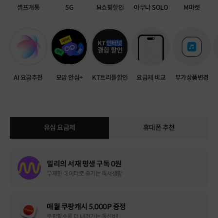
셀프개통
5G
M쇼핑할인
아무나 SOLO
M마켓
AI 요금추천
모맘 안심+
KT트리플할인
요금제 비교
부가상품변경
유심 요금제
휴대폰 추천
밀리의 서재 평생 구독 0원
무제한 데이터로 즐기는 독서생활
매월 쿠팡캐시 5,000P 증정
쿠팡할수록 더 내려가는 통신비!