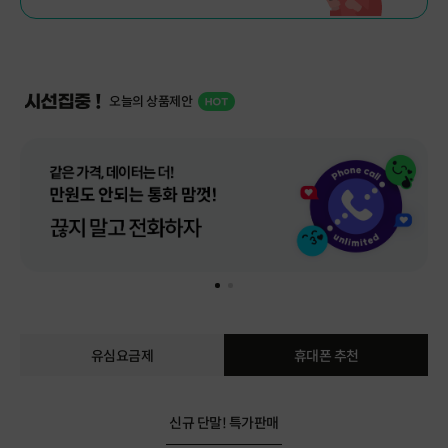
매월 통화량은 어떻게 되시나요?
100분 미만
100~200분
오늘의 상품제안
200~300분
무제한
결과확인
유심요금제
휴대폰 추천
신규 단말! 특가판매