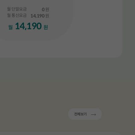
월 단말요금
0
원
월 통신요금
14,190
원
14,190
월
원
라이드입니다.
총 3 장의 슬라이드 중 3 번째 슬라이드입니다.
전체보기