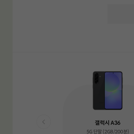
유심 요
갤럭시 A36
5G 단말 (2GB/200분)