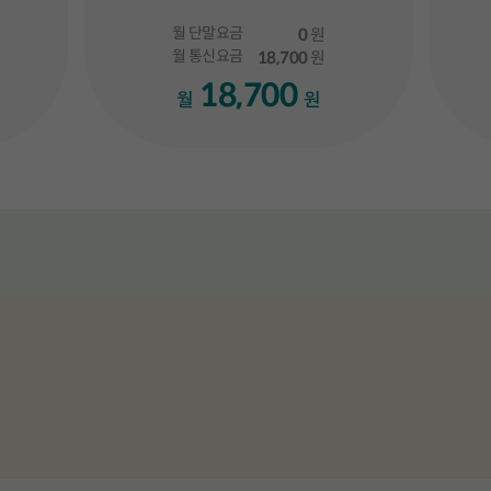
월 단말요금
0
원
월 통신요금
18,700
원
18,700
월
원
라이드 중 1 번째 슬라이드입니다.
총 3 장의 슬라이드 중 2 번째 슬