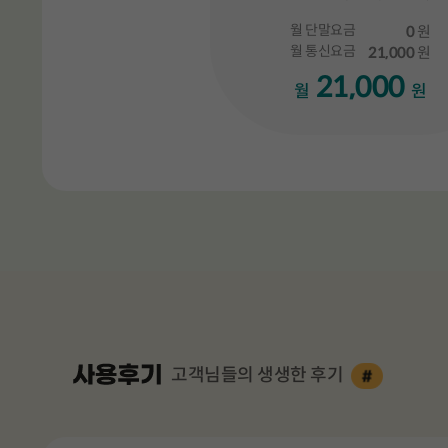
월 단말요금
0
원
월 통신요금
21,000
원
21,000
월
원
총 3 장의 슬
고객님들의 생생한 후기