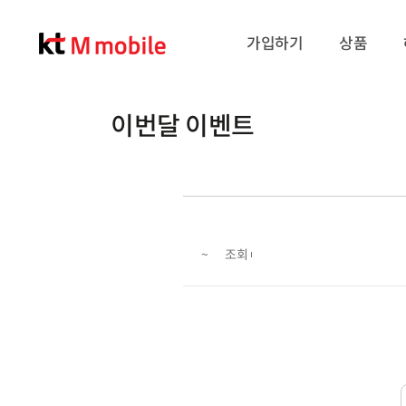
가입하기
상품
이번달 이벤트
기
~
조회
간