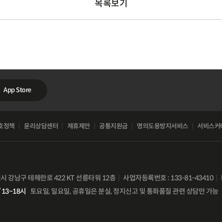
목록보기
App Store
호정책
윤리상담센터
제휴제안
공통지원금
명의도용방지서비스
서비스커
별시 강남구 테헤란로 422 KT 선릉타워 12층
사업자등록번호 : 133-81-43410
 13~18시
토요일, 일요일, 공휴일은 분실, 정지신고 및 통화품질 관련 상담만 가능