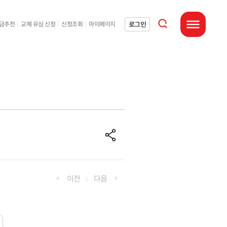
통합검색 열기
로그인
요금추천
교체 유심 신청
신청조회
마이페이지
전체메뉴 열기
공유하기
이전
다음