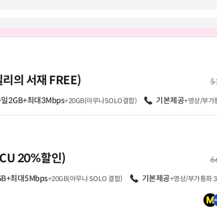
밀리의 서재 FREE)
월
5
+일2GB+최대3Mbps
음성
기본제공
+20GB(아무나SOLO결합)
+영상/부가통
펼쳐보기
CU 20%할인)
월
6
GB+최대5Mbps
음성
기본제공
+20GB(아무나 SOLO 결합)
+영상/부가통화 3
CU 20%할인)
월
5
펼쳐보기