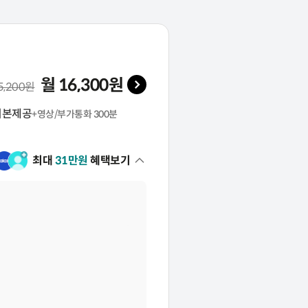
월
16,300
원
 기본료(VAT 포함)
5,200
원
기본제공
+영상/부가통화 300분
최대
31
만원
혜택보기