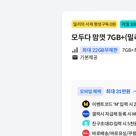
3만원
22GB 무제한
kt M mobile
1명 초대 당 3만원 x3
출퇴근 중 영상/음악을 가볍게 즐긴다면
초대ID 입력 후 가입한 친구
16,300원~
3만원 + 바로배송/바로유심으로 가입 시 2만원
밀리의 서재 평생구독 0원
매월 10
이벤트 코드 'M' 입력 시 최대 15만원
최대 20만원
모두다 맘껏 7GB+(밀
페이백 특가 요금제란?
가입할 때 이벤트 코드 'M'을 입력하면 매달 현금처럼 돌려받는 혜택이
데이터
최대 22GB무제한
7GB+
문자
기본제공
최대
31
만원
모바일 혜택
펼쳐보기
이벤트코드 'M' 입력 시 
갤럭시 자급제 등록 시 M
친구초대ID 입력 시 5천원
바로배송/바로유심/쿠팡