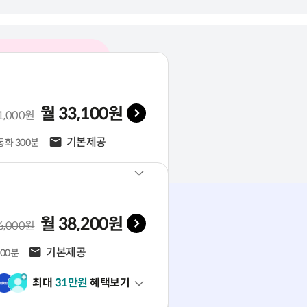
월
33,100
원
 기본료(VAT 포함)
1,000
원
문자
기본제공
화 300분
최대
31
만원
혜택보기
월
38,200
원
 기본료(VAT 포함)
6,000
원
문자
기본제공
00분
최대
31
만원
혜택보기
월
33,000
원
 기본료(VAT 포함)
1,000
원