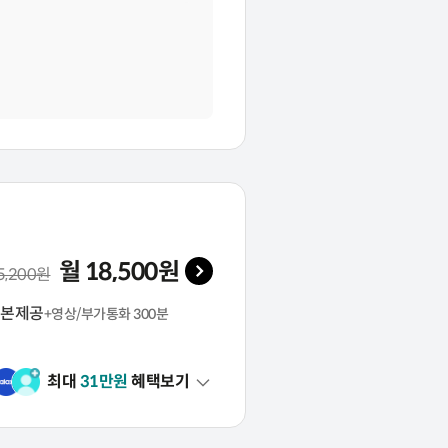
월
18,500
원
 기본료(VAT 포함)
5,200
원
본제공
+영상/부가통화 300분
최대
31
만원
혜택보기