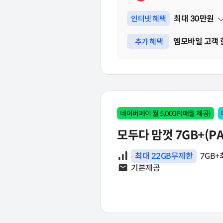
최대
30
만원
인터넷 혜택
펼쳐보기
엠모바일 고객 
추가 혜택
펼쳐보기
네이버페이 월 5,000P(매월 제공)
모두다 맘껏 7GB+(PA
데이터
최대 22GB무제한
7GB+
문자
기본제공