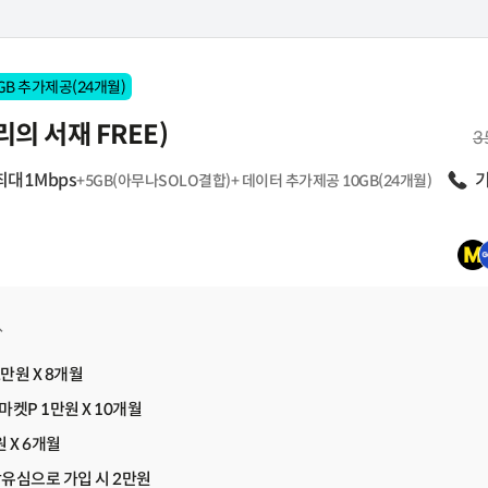
GB 추가제공(24개월)
리의 서재 FREE)
월
3
 있는 요금제에요
최대1Mbps
음성
+5GB(아무나SOLO결합)+ 데이터 추가제공 10GB(24개월)
펼쳐보기
2만원 X 8개월
마켓P 1만원 X 10개월
 X 6개월
유심으로 가입 시 2만원