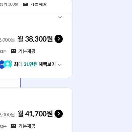
문자
기본제공
통화 300분
최대
31
만원
혜택보기
월
38,300
원
 기본료(VAT 포함)
6,000
원
문자
기본제공
00분
최대
31
만원
혜택보기
월
41,700
원
 기본료(VAT 포함)
6,000
원
문자
기본제공
00분