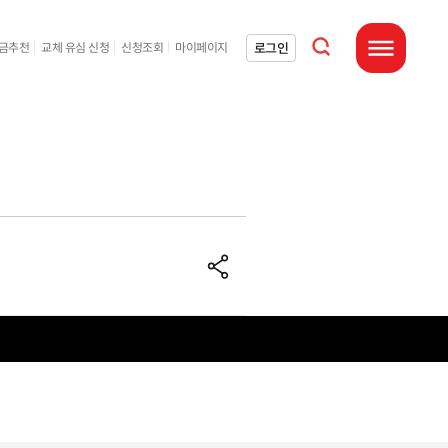
통합검색 열기
로그인
요금추천
교체 유심 신청
신청조회
마이페이지
전체메뉴 열기
공유하기