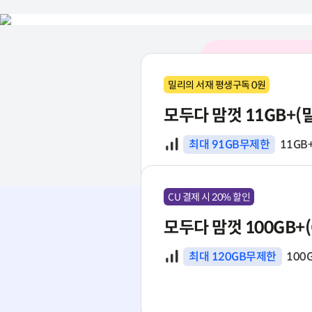
91GB 무제한
매일 1시간 이상 영상을 본다면
33,100원~
밀리의 서재 평생구독 0원
모두다 맘껏 11GB+(
120GB 무제한
데이터
최대 91GB무제한
11GB
대용량의 끊김 없는 데이터를 찾는다면
38,300원~
CU 결제 시 20% 할인
모두다 맘껏 100GB+(
데이터
최대 120GB무제한
100
CU 결제 시 20% 할인
모두다 맘껏 11GB+(