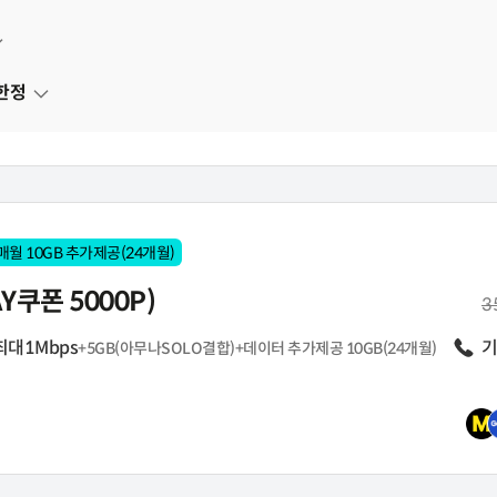
한정
매월 10GB 추가제공(24개월)
Y쿠폰 5000P)
월
3
최대1Mbps
음성
기
+5GB(아무나SOLO결합)+데이터 추가제공 10GB(24개월)
펼쳐보기