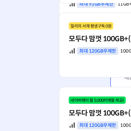
데이터
최대 91GB무제한
11GB
밀리의 서재 평생구독 0원
모두다 맘껏 100GB+(
유심이 없다면?
유심 구매하기
데이터
최대 120GB무제한
100
개통방식으로 선택하기
네이버페이 월 5,000P(매월 제공)
가장 빠름
eSIM 즉시 개통
모두다 맘껏 100GB+(
배송 없이 지금 바로 · 5분이면 끝
데이터
최대 120GB무제한
100