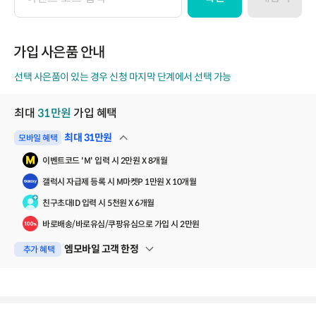
이
벤
트
코
가입 사은품 안내
드
선택 사은품이 있는 경우 신청 마지막 단계에서 선택 가능
최대
31
만원
가입 혜택
최대
31
만원
모바일 혜택
펼쳐보기
이벤트코드 'M' 입력 시 2만원 X 8개월
갤럭시 자급제 등록 시 M마켓P 1만원 X 10개월
친구초대ID 입력 시 5천원 X 6개월
바로배송/바로유심/쿠팡유심으로 가입 시 2만원
엠모바일 고객 한정
추가 혜택
펼쳐보기