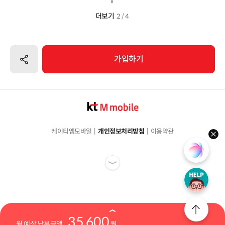
더보기
2 / 4
공유하기
가입하기
케이티엠모바일
개인정보처리방침
이용약관
hel
35,600
월 예상 납부금액
원