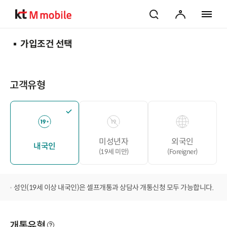
검색
마이페이지
전체 메
가입조건 선택
고객유형
미성년자
외국인
내국인
(19세 미만)
(Foreigner)
성인(19세 이상 내국인)은 셀프개통과 상담사 개통신청 모두 가능합니다.
개통유형