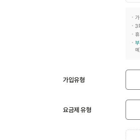
가
3
휴
부
예
가입유형
요금제 유형