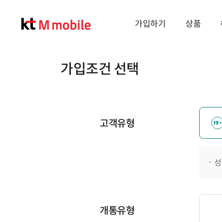
가입하기
상품
가입조건 선택
고객유형
성
개통유형