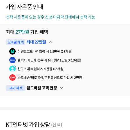
코
가입 사은품 안내
드
선택 사은품이 있는 경우 신청 마지막 단계에서 선택 가능
최대
27
만원
가입 혜택
최대
27
만원
모바일 혜택
펼쳐보기
이벤트코드 'M' 입력 시 1.5만원 X 8개월
갤럭시 자급제 등록 시 M마켓P 1만원 X 10개월
친구초대ID 입력 시 5천원 X 6개월
바로배송/바로유심/쿠팡유심으로 가입 시 2만원
엠모바일 고객 한정
추가 혜택
펼쳐보기
KT인터넷 가입 상담
(선택)