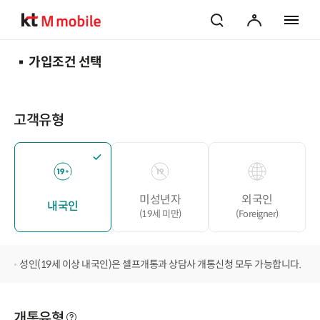
검색
마이페이지
전체 메
가입조건 선택
고객유형
미성년자
외국인
내국인
(19세 미만)
(Foreigner)
성인(19세 이상 내국인)은 셀프개통과 상담사 개통신청 모두 가능합니다.
개통유형