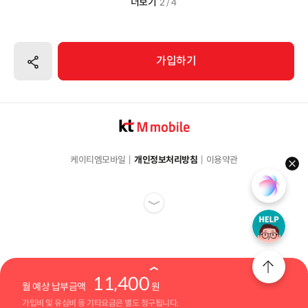
더보기
2 / 4
공유하기
가입하기
케이티엠모바일
개인정보처리방침
이용약관
hel
11,400
월 예상 납부금액
원
가입비 및 유심비 등 기타요금은 별도 청구됩니다.