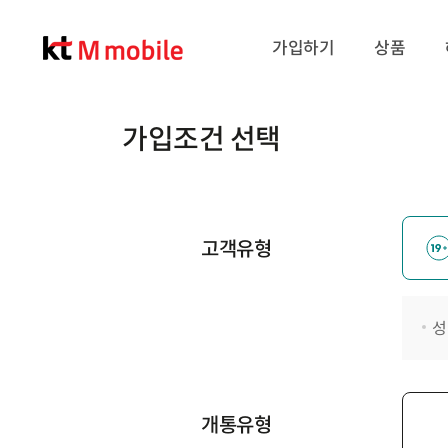
가입하기
상품
가입조건 선택
고객유형
성
개통유형