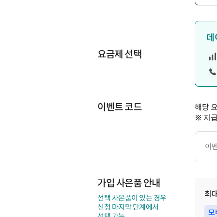
데
요금제 선택
이벤트 코드
해당 
※ 지
이
벤
트
코
드
가입 사은품 안내
최
선택 사은품이 있는 경우
신청 마지막 단계에서
모
선택 가능