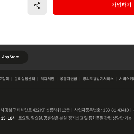
공유하기
가입하기
App Store
호정책
윤리상담센터
제휴제안
공통지원금
명의도용방지서비스
서비스커
별시 강남구 테헤란로 422 KT 선릉타워 12층
사업자등록번호 : 133-81-43410
 13~18시
토요일, 일요일, 공휴일은 분실, 정지신고 및 통화품질 관련 상담만 가능
비