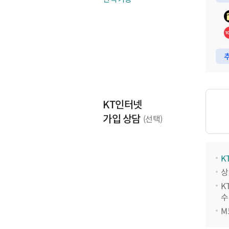
추
KT인터넷
가입 상담
(선택)
K
상
K
수
M