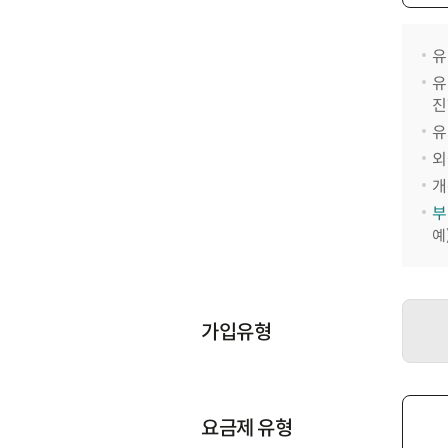
유
유
진
유
외
개
부
예
가입유형
요금제 유형