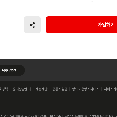
공유하기
가입하기
App Store
호정책
윤리상담센터
제휴제안
공통지원금
명의도용방지서비스
서비스커
별시 강남구 테헤란로 422 KT 선릉타워 12층
사업자등록번호 : 133-81-43410