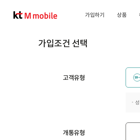
가입하기
상품
가입조건 선택
고객유형
성
개통유형