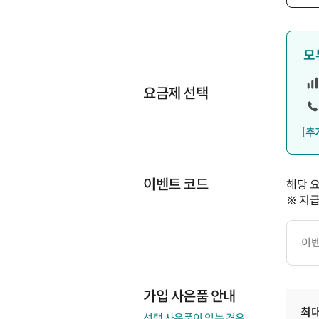
모
요금제 선택
[추
이벤트 코드
해당 
※ 지
이
벤
트
코
드
가입 사은품 안내
최
선택 사은품이 있는 경우