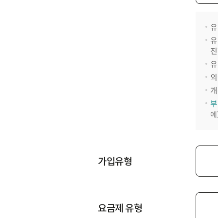
유
유
진
유
외
개
부
예
가입유형
요금제 유형