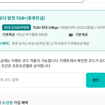
두다 맘껏 7GB+(후후안심)
최대 22GB무제한
7GB+최대 1Mbps
+5GB(아무나SOLO결합) + 데이
기본제공
+영상/부가통화 300분
기본제공
가혜택]
후후 보이스피싱+온라인 중고/직거래사기 피해보상제공
요금제는 이벤트 코드 적용이 가능합니다. 이벤트에서 확인한 코드가 있다
급 조건은 프로모션별로 상이합니다.
확인
대
31
만원
가입 혜택