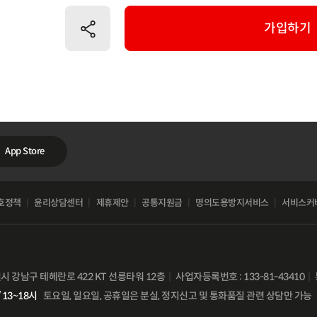
공유하기
가입하기
App Store
호정책
윤리상담센터
제휴제안
공통지원금
명의도용방지서비스
서비스커
별시 강남구 테헤란로 422 KT 선릉타워 12층
사업자등록번호 : 133-81-43410
 13~18시
토요일, 일요일, 공휴일은 분실, 정지신고 및 통화품질 관련 상담만 가능