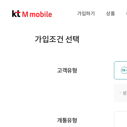
가입하기
상품
가입조건 선택
고객유형
성
개통유형