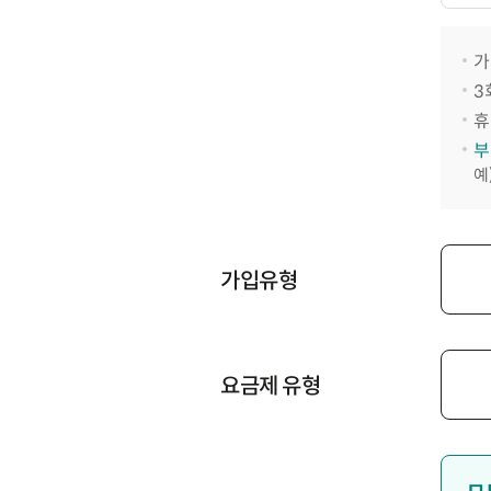
가
3
휴
부
예
가입유형
요금제 유형