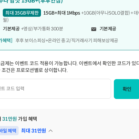
두다 맘껏 15GB+(후후안심)
최대 35GB무제한
15GB+최대 1Mbps
+10GB(아무나SOLO결합) + 
월)
기본제공
+영상/부가통화 300분
기본제공
가혜택]
후후 보이스피싱+온라인 중고/직거래사기 피해보상제공
요금제는 이벤트 코드 적용이 가능합니다. 이벤트에서 확인한 코드가 있다
급 조건은 프로모션별로 상이합니다.
확인
대
31
만원
가입 혜택
최대
31
만원
바일 혜택
펼쳐보기