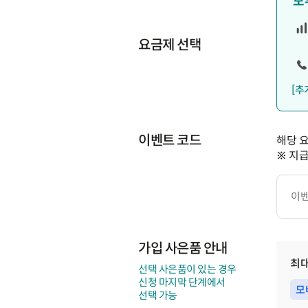
모
요금제 선택
[추
이벤트 코드
해당 
※ 지
이
벤
트
코
드
가입 사은품 안내
최
선택 사은품이 있는 경우
신청 마지막 단계에서
모
선택 가능