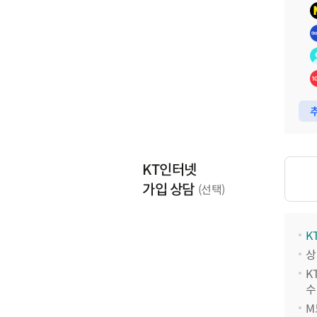
추
KT인터넷
가입 상담
(선택)
K
상
K
수
M