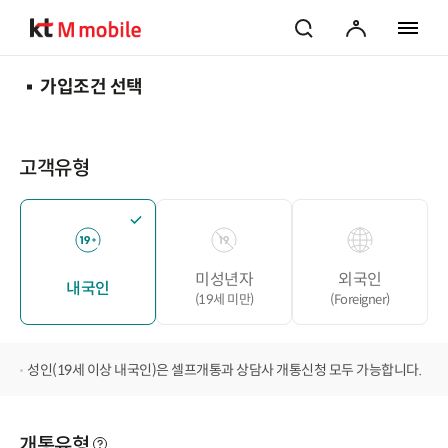
검색
마이페이지
전체 메
가입조건 선택
고객유형
미성년자
외국인
내국인
(19세 미만)
(Foreigner)
성인(19세 이상 내국인)은 셀프개통과 상담사 개통신청 모두 가능합니다.
개통유형