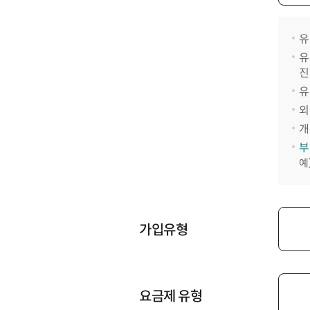
유
유
진
유
외
개
부
예
가입유형
요금제 유형