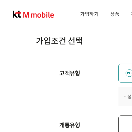
가입하기
상품
가입조건 선택
고객유형
성
개통유형