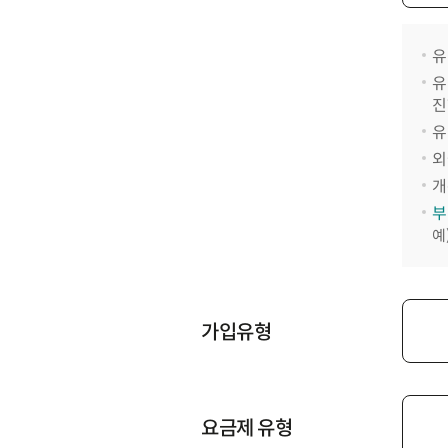
유
유
진
유
외
개
부
예
가입유형
요금제 유형