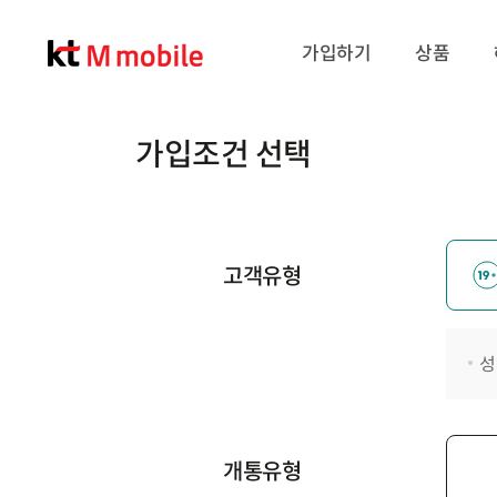
가입하기
상품
가입조건 선택
고객유형
성
개통유형