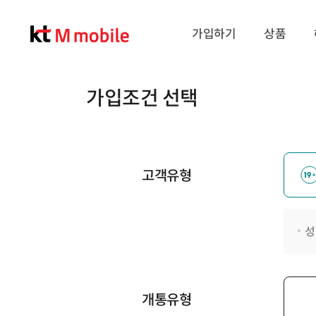
가입하기
상품
가입조건 선택
고객유형
성
개통유형