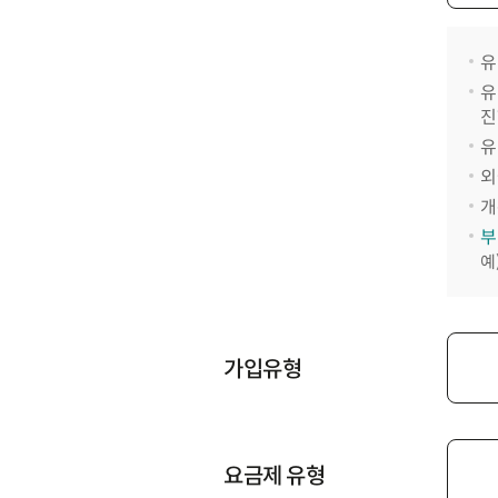
유
유
진
유
외
개
부
예
가입유형
요금제 유형