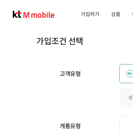
가입하기
상품
가입조건 선택
고객유형
성
개통유형