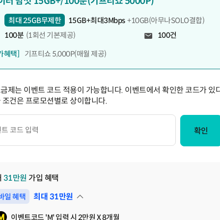
이터 맘껏 15GB+/100분(기프티쇼 5000P)
최대 25GB무제한
15GB+최대3Mbps
+10GB(아무나SOLO결합)
100분
(1회선 기본제공)
100건
가혜택]
기프티쇼 5,000P(매월 제공)
요금제는 이벤트 코드 적용이 가능합니다. 이벤트에서 확인한 코드가 있다
급 조건은 프로모션별로 상이합니다.
확인
대
31
만원
가입 혜택
최대
31
만원
바일 혜택
펼쳐보기
이벤트코드 'M' 입력 시 2만원 X 8개월