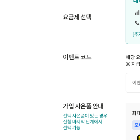
데
요금제 선택
[추
이벤트 코드
해당 
※ 지
이
벤
트
코
드
가입 사은품 안내
최
선택 사은품이 있는 경우
신청 마지막 단계에서
모
선택 가능