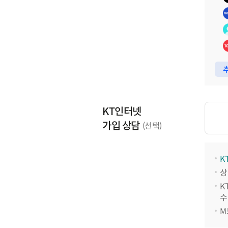
추
KT인터넷
가입 상담
(선택)
K
상
K
수
M