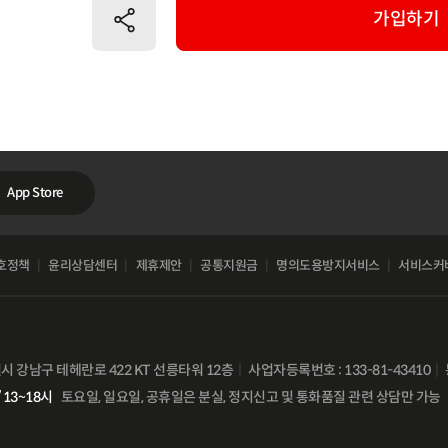
공유하기
가입하기
App Store
호정책
윤리상담센터
제휴제안
공통지원금
명의도용방지서비스
서비스커
별시 강남구 테헤란로 422 KT 선릉타워 12층
사업자등록번호 : 133-81-43410
 13~18시
토요일, 일요일, 공휴일은 분실, 정지신고 및 통화품질 관련 상담만 가능
비