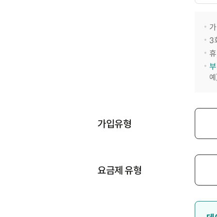
가
3
휴
부
예
가입유형
요금제 유형