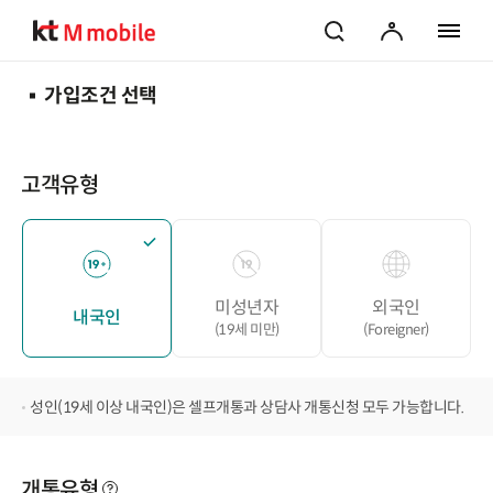
검색
마이페이지
전체 메
가입조건 선택
고객유형
미성년자
외국인
내국인
(19세 미만)
(Foreigner)
성인(19세 이상 내국인)은 셀프개통과 상담사 개통신청 모두 가능합니다.
개통유형