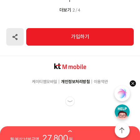
더보기
2 / 4
공유하기
가입하기
케이티엠모바일
개인정보처리방침
이용약관
hel
27,800
월 예상 납부금액
원