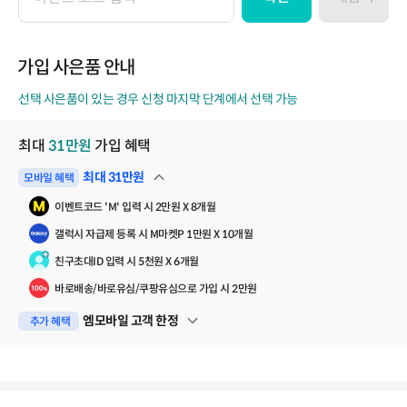
이
벤
트
코
가입 사은품 안내
드
선택 사은품이 있는 경우 신청 마지막 단계에서 선택 가능
최대
31
만원
가입 혜택
최대
31
만원
모바일 혜택
펼쳐보기
이벤트코드 'M' 입력 시 2만원 X 8개월
갤럭시 자급제 등록 시 M마켓P 1만원 X 10개월
친구초대ID 입력 시 5천원 X 6개월
바로배송/바로유심/쿠팡유심으로 가입 시 2만원
엠모바일 고객 한정
추가 혜택
펼쳐보기