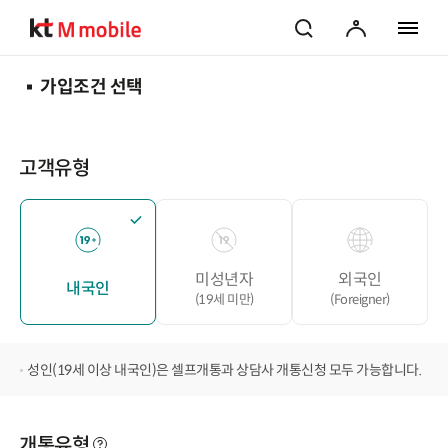
검색
마이페이지
전체 메
가입조건 선택
고객유형
미성년자
외국인
내국인
(19세 미만)
(Foreigner)
성인(19세 이상 내국인)은 셀프개통과 상담사 개통신청 모두 가능합니다.
개통유형