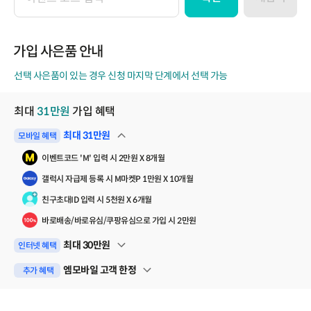
이
벤
트
코
가입 사은품 안내
드
선택 사은품이 있는 경우 신청 마지막 단계에서 선택 가능
최대
31
만원
가입 혜택
최대
31
만원
모바일 혜택
펼쳐보기
이벤트코드 'M' 입력 시 2만원 X 8개월
갤럭시 자급제 등록 시 M마켓P 1만원 X 10개월
친구초대ID 입력 시 5천원 X 6개월
바로배송/바로유심/쿠팡유심으로 가입 시 2만원
최대
30
만원
인터넷 혜택
펼쳐보기
엠모바일 고객 한정
추가 혜택
펼쳐보기