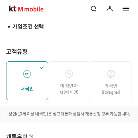
검색
마이페이지
전체 메
가입조건 선택
고객유형
미성년자
외국인
내국인
(19세 미만)
(Foreigner)
성인(19세 이상 내국인)은 셀프개통과 상담사 개통신청 모두 가능합니다.
개통유형