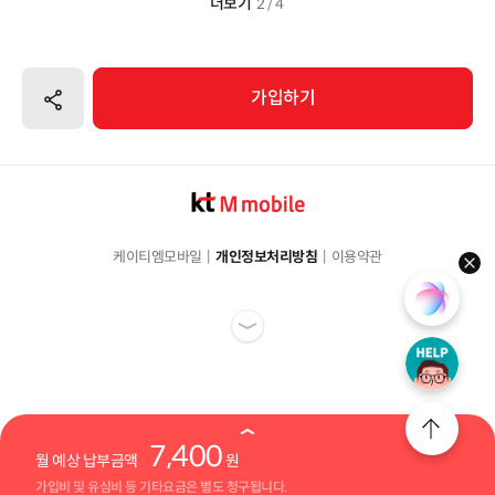
더보기
2 / 4
공유하기
가입하기
케이티엠모바일
개인정보처리방침
이용약관
hel
7,400
월 예상 납부금액
원
가입비 및 유심비 등 기타요금은 별도 청구됩니다.