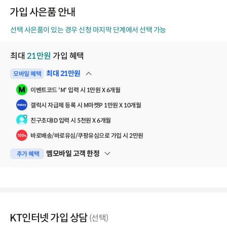
코
가입 사은품 안내
드
선택 사은품이 있는 경우 신청 마지막 단계에서 선택 가능
최대
21
만원
가입 혜택
최대
21
만원
모바일 혜택
펼쳐보기
이벤트코드 'M' 입력 시 1만원 X 6개월
갤럭시 자급제 등록 시 M마켓P 1만원 X 10개월
친구초대ID 입력 시 5천원 X 6개월
바로배송/바로유심/쿠팡유심으로 가입 시 2만원
엠모바일 고객 한정
추가 혜택
펼쳐보기
KT인터넷 가입 상담
(선택)