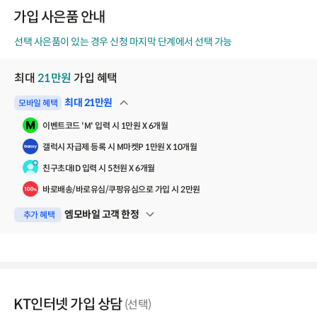
코
가입 사은품 안내
드
선택 사은품이 있는 경우 신청 마지막 단계에서 선택 가능
최대
21
만원
가입 혜택
최대
21
만원
모바일 혜택
펼쳐보기
이벤트코드 'M' 입력 시 1만원 X 6개월
갤럭시 자급제 등록 시 M마켓P 1만원 X 10개월
친구초대ID 입력 시 5천원 X 6개월
바로배송/바로유심/쿠팡유심으로 가입 시 2만원
엠모바일 고객 한정
추가 혜택
펼쳐보기
KT인터넷 가입 상담
(선택)