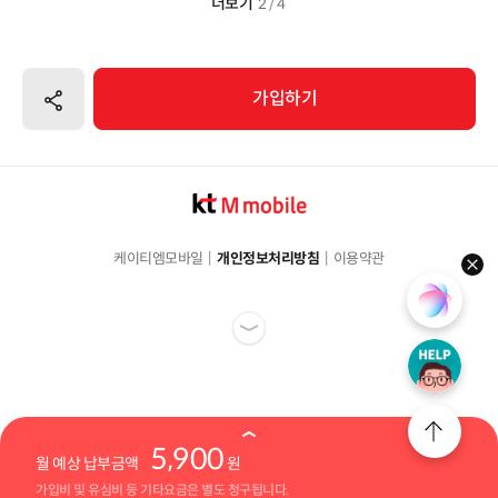
더보기
2 / 4
공유하기
가입하기
케이티엠모바일
개인정보처리방침
이용약관
hel
5,900
월 예상 납부금액
원
가입비 및 유심비 등 기타요금은 별도 청구됩니다.