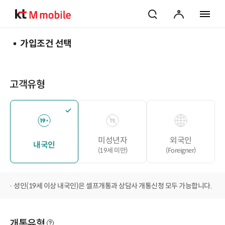
검색
마이페이지
전체 메
가입조건 선택
고객유형
미성년자
외국인
내국인
(19세 미만)
(Foreigner)
성인(19세 이상 내국인)은 셀프개통과 상담사 개통신청 모두 가능합니다.
개통유형