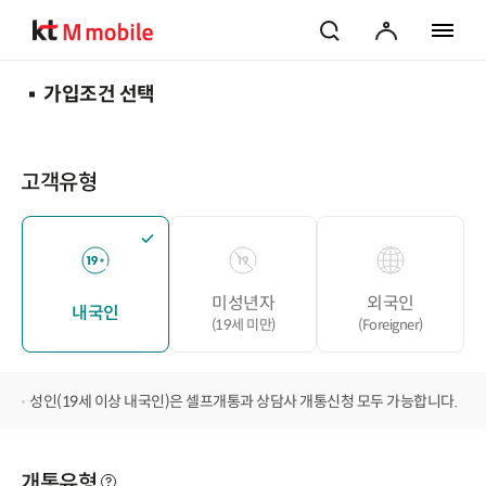
검색
마이페이지
전체 메
가입조건 선택
고객유형
미성년자
외국인
내국인
(19세 미만)
(Foreigner)
성인(19세 이상 내국인)은 셀프개통과 상담사 개통신청 모두 가능합니다.
개통유형