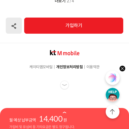
더보기
2 / 4
공유하기
가입하기
케이티엠모바일
개인정보처리방침
이용약관
hel
14,400
월 예상 납부금액
원
가입비 및 유심비 등 기타요금은 별도 청구됩니다.