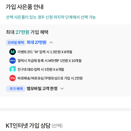
코
가입 사은품 안내
드
선택 사은품이 있는 경우 신청 마지막 단계에서 선택 가능
최대
27
만원
가입 혜택
최대
27
만원
모바일 혜택
펼쳐보기
이벤트코드 'M' 입력 시 1.5만원 X 8개월
갤럭시 자급제 등록 시 M마켓P 1만원 X 10개월
친구초대ID 입력 시 5천원 X 6개월
바로배송/바로유심/쿠팡유심으로 가입 시 2만원
엠모바일 고객 한정
추가 혜택
펼쳐보기
KT인터넷 가입 상담
(선택)