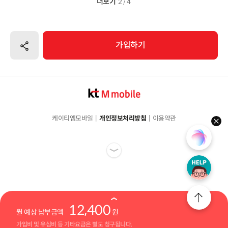
더보기
2 / 4
공유하기
가입하기
케이티엠모바일
개인정보처리방침
이용약관
hel
12,400
월 예상 납부금액
원
가입비 및 유심비 등 기타요금은 별도 청구됩니다.