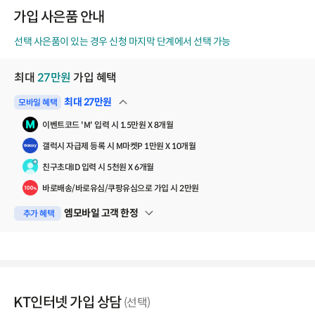
코
가입 사은품 안내
드
선택 사은품이 있는 경우 신청 마지막 단계에서 선택 가능
최대
27
만원
가입 혜택
최대
27
만원
모바일 혜택
펼쳐보기
이벤트코드 'M' 입력 시 1.5만원 X 8개월
갤럭시 자급제 등록 시 M마켓P 1만원 X 10개월
친구초대ID 입력 시 5천원 X 6개월
바로배송/바로유심/쿠팡유심으로 가입 시 2만원
엠모바일 고객 한정
추가 혜택
펼쳐보기
KT인터넷 가입 상담
(선택)