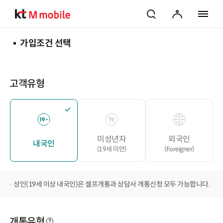
검색
마이페이지
전체 메
가입조건 선택
고객유형
미성년자
외국인
내국인
(19세 미만)
(Foreigner)
성인(19세 이상 내국인)은 셀프개통과 상담사 개통신청 모두 가능합니다.
개통유형