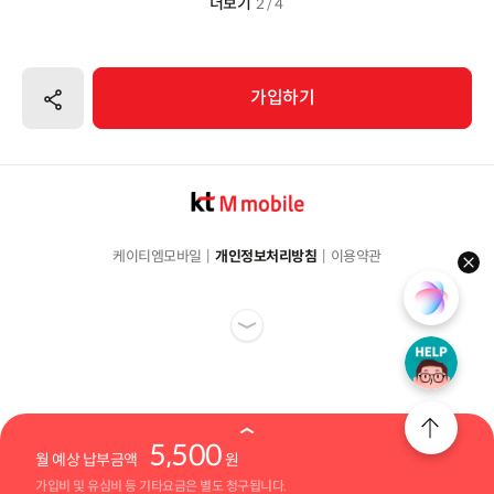
더보기
2 / 4
공유하기
가입하기
케이티엠모바일
개인정보처리방침
이용약관
hel
5,500
월 예상 납부금액
원
가입비 및 유심비 등 기타요금은 별도 청구됩니다.