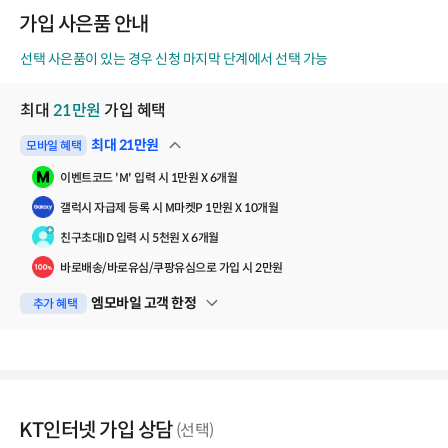
코
가입 사은품 안내
드
선택 사은품이 있는 경우 신청 마지막 단계에서 선택 가능
최대
21
만원
가입 혜택
최대
21
만원
모바일 혜택
펼쳐보기
이벤트코드 'M' 입력 시 1만원 X 6개월
갤럭시 자급제 등록 시 M마켓P 1만원 X 10개월
친구초대ID 입력 시 5천원 X 6개월
바로배송/바로유심/쿠팡유심으로 가입 시 2만원
엠모바일 고객 한정
추가 혜택
펼쳐보기
KT인터넷 가입 상담
(선택)