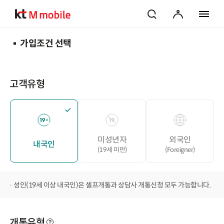
검색
마이페이지
전체 메
가입조건 선택
고객유형
미성년자
외국인
내국인
(19세 미만)
(Foreigner)
성인(19세 이상 내국인)은 셀프개통과 상담사 개통신청 모두 가능합니다.
개통유형