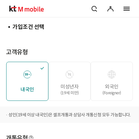
검색
마이페이지
전체 메
가입조건 선택
고객유형
미성년자
외국인
내국인
(19세 미만)
(Foreigner)
성인(19세 이상 내국인)은 셀프개통과 상담사 개통신청 모두 가능합니다.
개통유형