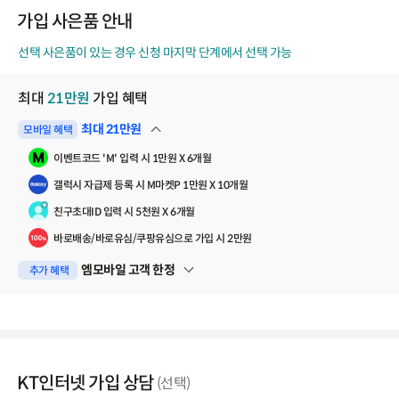
코
가입 사은품 안내
드
선택 사은품이 있는 경우 신청 마지막 단계에서 선택 가능
최대
21
만원
가입 혜택
최대
21
만원
모바일 혜택
펼쳐보기
이벤트코드 'M' 입력 시 1만원 X 6개월
갤럭시 자급제 등록 시 M마켓P 1만원 X 10개월
친구초대ID 입력 시 5천원 X 6개월
바로배송/바로유심/쿠팡유심으로 가입 시 2만원
엠모바일 고객 한정
추가 혜택
펼쳐보기
KT인터넷 가입 상담
(선택)