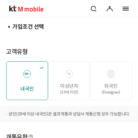
검색
마이페이지
전체 메
가입조건 선택
고객유형
미성년자
외국인
내국인
(19세 미만)
(Foreigner)
성인(19세 이상 내국인)은 셀프개통과 상담사 개통신청 모두 가능합니다.
개통유형