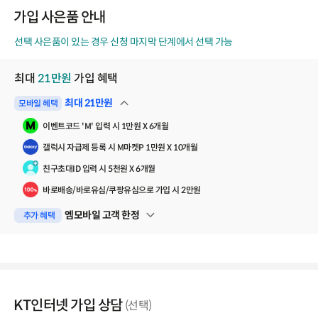
코
가입 사은품 안내
드
선택 사은품이 있는 경우 신청 마지막 단계에서 선택 가능
최대
21
만원
가입 혜택
최대
21
만원
모바일 혜택
펼쳐보기
이벤트코드 'M' 입력 시 1만원 X 6개월
갤럭시 자급제 등록 시 M마켓P 1만원 X 10개월
친구초대ID 입력 시 5천원 X 6개월
바로배송/바로유심/쿠팡유심으로 가입 시 2만원
엠모바일 고객 한정
추가 혜택
펼쳐보기
KT인터넷 가입 상담
(선택)