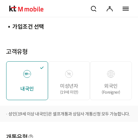
검색
마이페이지
전체 메
가입조건 선택
고객유형
미성년자
외국인
내국인
(19세 미만)
(Foreigner)
성인(19세 이상 내국인)은 셀프개통과 상담사 개통신청 모두 가능합니다.
개통유형