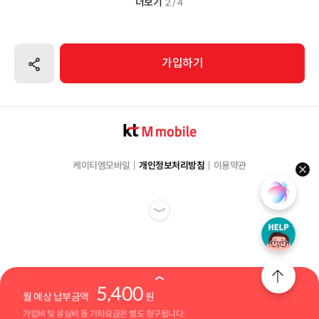
더보기
2 / 4
공유하기
가입하기
케이티엠모바일
개인정보처리방침
이용약관
hel
5,400
월 예상 납부금액
원
가입비 및 유심비 등 기타요금은 별도 청구됩니다.