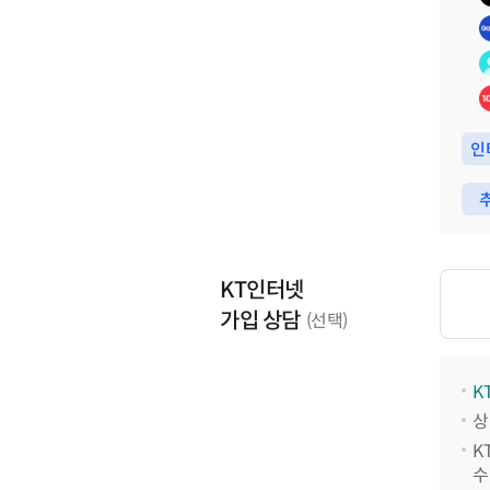
인
추
KT인터넷
가입 상담
(선택)
K
상
K
수