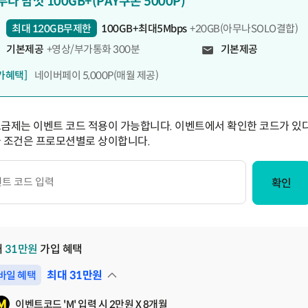
두다 맘껏 100GB+(PAY쿠폰 5000P)
최대 120GB무제한
100GB+최대5Mbps
+20GB(아무나SOLO결합)
기본제공
+영상/부가통화 300분
기본제공
가혜택]
네이버페이 5,000P(매월 제공)
요금제는 이벤트 코드 적용이 가능합니다. 이벤트에서 확인한 코드가 있다
급 조건은 프로모션별로 상이합니다.
확인
대
31
만원
가입 혜택
최대
31
만원
바일 혜택
펼쳐보기
이벤트코드 'M' 입력 시 2만원 X 8개월