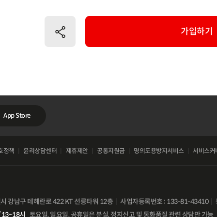
공유하기
가입하기
App Store
호정책
윤리상담센터
제휴제안
공통지원금
명의도용방지서비스
서비스커
별시 강남구 테헤란로 422 KT 선릉타워 12층
사업자등록번호 : 133-81-43410
 13~18시
토요일, 일요일, 공휴일은 분실, 정지신고 및 통화품질 관련 상담만 가능