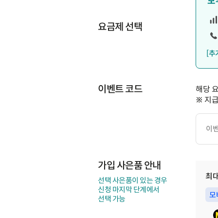
모
요금제 선택
[추
이벤트 코드
해당 
※ 지
이
벤
트
코
드
가입 사은품 안내
최
선택 사은품이 있는 경우
신청 마지막 단계에서
모
선택 가능