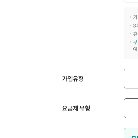
가
3
휴
부
예
가입유형
요금제 유형