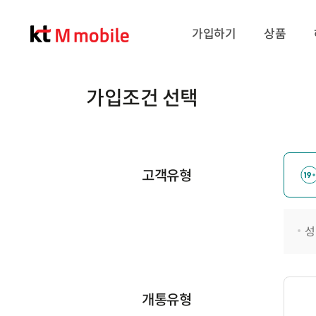
가입하기
상품
가입조건 선택
고객유형
성
개통유형