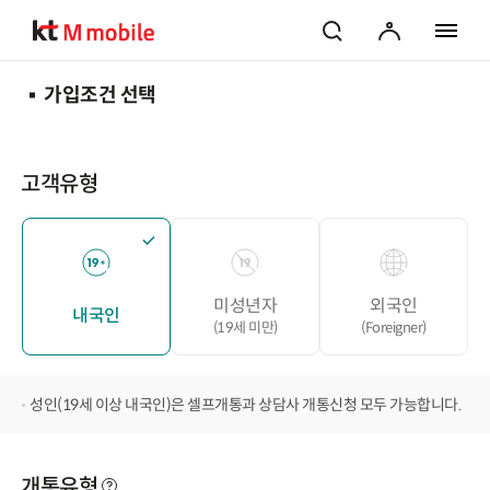
검색
마이페이지
전체 메
가입조건 선택
고객유형
미성년자
외국인
내국인
(19세 미만)
(Foreigner)
성인(19세 이상 내국인)은 셀프개통과 상담사 개통신청 모두 가능합니다.
개통유형