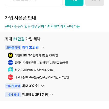
이
벤
트
코
가입 사은품 안내
드
선택 사은품이 있는 경우 신청 마지막 단계에서 선택 가능
최대
31
만원
가입 혜택
최대
31
만원
모바일 혜택
펼쳐보기
이벤트코드 'M' 입력 시 2만원 X 8개월
갤럭시 자급제 등록 시 M마켓P 1만원 X 10개월
친구초대ID 입력 시 5천원 X 6개월
바로배송/바로유심/쿠팡유심으로 가입 시 2만원
최대
30
만원
인터넷 혜택
펼쳐보기
엠모바일 고객 한정
추가 혜택
펼쳐보기