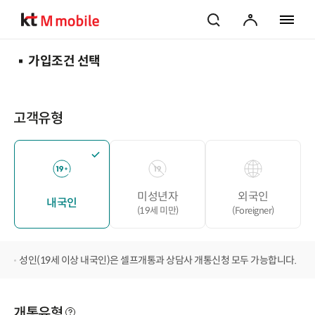
검색
마이페이지
전체 메
가입조건 선택
고객유형
미성년자
외국인
내국인
(19세 미만)
(Foreigner)
성인(19세 이상 내국인)은 셀프개통과 상담사 개통신청 모두 가능합니다.
개통유형