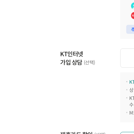
추
KT인터넷
가입 상담
(선택)
K
상
K
수
M