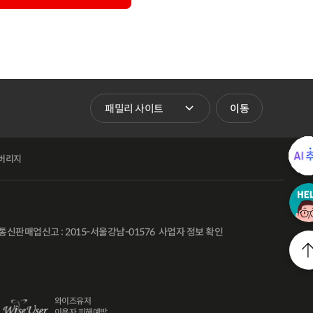
패밀리 사이트 바로가기
이동
버리지
통신판매업신고 : 2015-서울강남-01576
사업자 정보 확인
l
18,400
와이즈유저
원
이용자 피해예방