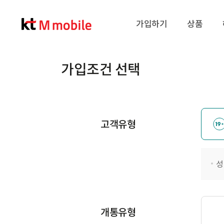
가입하기
상품
가입조건 선택
고객유형
성
개통유형