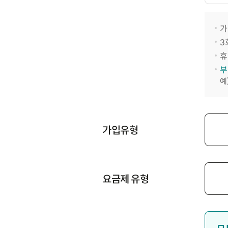
가
3
휴
부
예
가입유형
요금제 유형