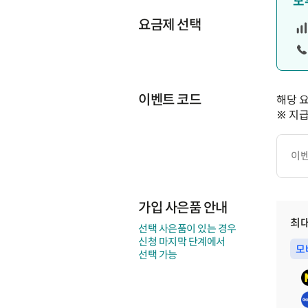
모
요금제 선택
이벤트 코드
해당 
※ 지
이
벤
트
코
드
가입 사은품 안내
최
선택 사은품이 있는 경우
신청 마지막 단계에서
모
선택 가능