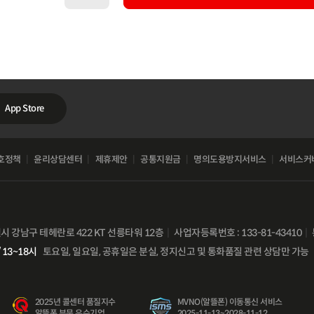
App Store
호정책
윤리상담센터
제휴제안
공통지원금
명의도용방지서비스
서비스커
별시 강남구 테헤란로 422 KT 선릉타워 12층
사업자등록번호 : 133-81-43410
 13~18시
토요일, 일요일, 공휴일은 분실, 정지신고 및 통화품질 관련 상담만 가능
비
교
2025년 콜센터 품질지수
MVNO(알뜰폰) 이동통신 서비스
함
알뜰폰 부문 우수기업
2025-11-13~2028-11-12