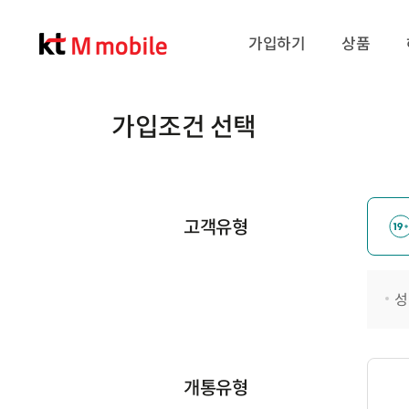
가입하기
상품
가입조건 선택
고객유형
성
개통유형