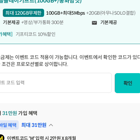
글플레이기프트(100GB+/통화맘껏)
최대 120GB무제한
100GB+최대5Mbps
+20GB(아무나SOLO결합)
기본제공
+영상/부가통화 300분
기본제공
가혜택]
기프티코드 10%할인
요금제는 이벤트 코드 적용이 가능합니다. 이벤트에서 확인한 코드가 있다
급 조건은 프로모션별로 상이합니다.
확인
대
31
만원
가입 혜택
최대
31
만원
바일 혜택
펼쳐보기
이벤트코드 'M' 입력 시 2만원 X 8개월