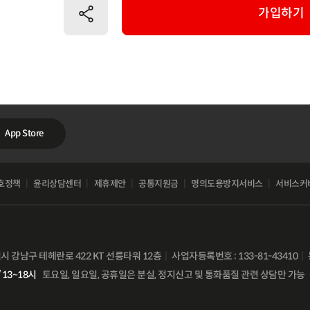
공유하기
가입하기
App Store
호정책
윤리상담센터
제휴제안
공통지원금
명의도용방지서비스
서비스커
별시 강남구 테헤란로 422 KT 선릉타워 12층
사업자등록번호 : 133-81-43410
 13~18시
토요일, 일요일, 공휴일은 분실, 정지신고 및 통화품질 관련 상담만 가능
비