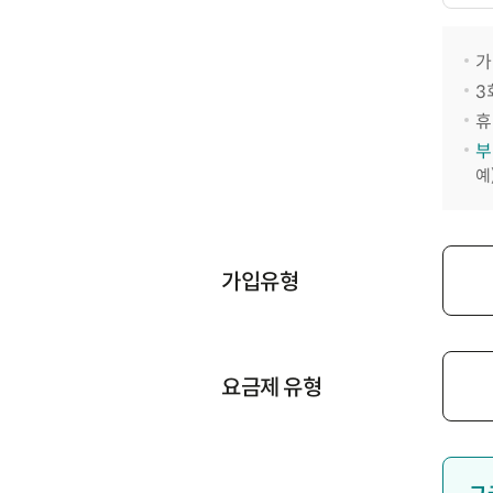
가
3
휴
부
예
가입유형
요금제 유형