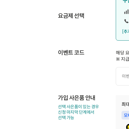
구
요금제 선택
[추
이벤트 코드
해당 
※ 지
이
벤
트
코
드
가입 사은품 안내
최
선택 사은품이 있는 경우
신청 마지막 단계에서
모
선택 가능