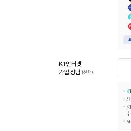
추
KT인터넷
가입 상담
(선택)
K
상
K
수
M