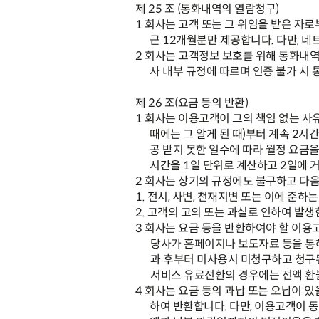
제
25
조
(
통화내역의 열람청구
)
1
회사는 고객 또는 그 위임을 받은 자
근
12
개월분만 제공합니다
.
다만
,
네
2
회사는 고객정보 보호를 위해 통화내역
사 내부 규정에 따르며
인증 불가 시 
제
26
조
(
요금 등의 반환
)
1
회사는 이용고객이 그의 책임 없는 사유
때에는 그 알게 된 때
)
부터 계속
2
시간
공 받지 못한 일수에 따라 월정 요금
시간을
1
일 단위로 계산하고
2
일에 
2
회사는 상기의 규정에도 불구하고 다음
1.
전시
,
사변
,
천재지변 또는 이에 준하는
2.
고객의 고의 또는 과실로 인하여 발생
3
회사는 요금 등을 반환하여야 할 이용
당사가 홈페이지나 보도자료 등을 통
과 후부터 미사용시 미청구하고 청구
서비스 유료전환의 경우에는 전액 
4
회사는 요금 등의 과납 또는 오납이 
하여 반환합니다
.
다만
,
이용고객이 동