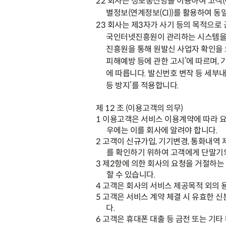
22
회사는 정보통신망을 이용하여 고객
(
별정보
(
연계정보
(CI))
를 활용하여 동
23
회사는 제
3
자가 사기 등의 목적으로
국인터넷진흥원이 관리하는 시스템을
진흥원을 통해 원발신 사업자 확인을
피해예방 등에 관한 고시
’
에 따르며
,
에 따릅니다
.
발신번호 변작 등 세부
등 방지
’
를 적용합니다
.
제
12
조
(
이용고객의 의무
)
1
이용고객은 서비스 이용계약에 따라 요
우에는 이를 회사에 알려야 합니다
.
2
고객이 신규가입
,
기기변경
,
통화내역 
를 확인하기 위하여 고객에게 단말기의
3
제
2
항에 의한 회사의 요청을 거절하는
할 수 있습니다
.
4
고객은 회사의 서비스 제공목적 외의 
5
고객은 서비스 계약 체결 시 유효한 신
다
.
6
고객은 휴대폰 대출 등 금전 또는 기타