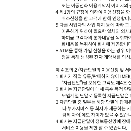
또는 이동전화 이용계약서 이미지의 
4
제
1
항의 규정에 의하여 이용신청을 한
취소신청을 한 고객에 한해 인정합니
5
다른 사업자의 사업 폐지 등에 따라 그
이용하기 위하여 필요한 일체의 의
하여금 고객과의 통화내용을 녹취하여
화내용을 녹취하여 회사에 제공합니
6
ATM
을 통해 가입 신청을 하는 경우 
청을 통해 생성된 전자 계약서를 의
제
4
조의
2 (
자급단말의 이용신청 및 서
1
회사가 직접 유통
/
판매하지 않아
IMEI(
“
자급단말
”)
을 보유한 고객도 제
4
조 
2
회사는 자급단말에 대해 특수 목적 단
모뎀계열 단말로 등록한 자급단말은
3
자급단말 중 일부는 해당 단말에 탑재된
타 부가서비스 등 회사가 제공하는 서
금제 차이
)
에도 차이가 있을 수 있습
4
회사는 자급단말이 정보통신망에 장애를
서비스 이용을 제한 할 수 있습니다
.