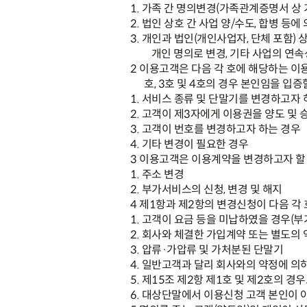
1.
가족 간 명의변경
(
가족관계증명서 상 
2.
법인 상호 간 사업 양
/
수도
,
합병 등에
3.
개인과 법인
(
개인사업자
,
단체 포함
)
상
개인 명의로 변경
,
기타 사업의 연속
2
이용고객은 다음 각 호에 해당하는 
호
, 3
호 및
4
호의 경우 본인임을 입증할
1.
서비스 종류 및 단말기를 변경하고자 
2.
고객이 제
3
자에게 이용권을 양도 및 
3.
고객이 번호를 변경하고자 하는 경우
4.
기타 변경이 필요한 경우
3
이용고객은 이용계약을 변경하고자 할 
1.
주소 변경
2.
부가서비스의 신청
,
변경 및 해지
4
제
1
항과 제
2
항의 변경신청이 다음 각 
1.
고객이 요금 등을 미납하였을 경우
(
부
2.
회사와 체결한 가입계약 또는 별도의
3.
압류
·
가압류 및 가처분된 단말기
4.
일반고객과 달리 회사와의 약정에 의
5.
제
15
조 제
2
항 제
1
호 및 제
2
호의 경우
6.
대상단말에서 이용신청 고객 본인이 아