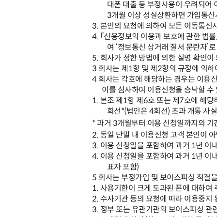
대폰 대출 등 부정사용이 우려되어 
3
개월 이상 성실상환하면 가입통
3.
본인의 요청에 의하여 모든 이동통신
4.
「
신용정보의 이용과 보호에 관한 법률
여
‘
정보통신 상거래 질서
문란자
’
로
5.
회사가 정한 방법에 의한 실명 확인이
3
회사는 제
1
항 및 제
2
항의 규정에 의하
4
회사는 각호에 해당하는 경우는 이용신
이를 심사하여 이용신청을 승낙할 수
1.
본조 제
1
항 제
6
호 또는 제
7
호에 해당
회선
*(
법인은
4
회선
)
초과 개통 사
*
과거
3
개월부터 이용 신청일까지의 기간
2.
동일 단말 내 이용신청 고객 본인이 
3.
이용 신청일을 포함하여 과거
1
년 이
4.
이용 신청일을 포함하여 과거
1
년 이
표자 포함
)
5
회사는 부정가입 및 보이스피싱 척결을 
1.
사용기한이 크게 도과된 폰에 대하여 
2.
수사기관 등의 요청에 따라 이용중지 
3.
정부 또는 유관기관의 보이스피싱 관련