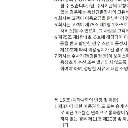
할 수 있습니다
. (
단
,
수사기관의 요청
있는 경우에는 통신단말장치의 고유
4
회사는 고객이 이용요금을 완납한 경우
5
회사는 고객이
제
75
조 제
1
항
1
호
~5
호
서비스
)
할 수 있으며
,
그 사실을 고객
6
제
75
조 제
1
항
1
호
~5
호
에 해당되어 
등을 받고 합당한 경우 스팸 이용정지
제
10
호
에 따라 이용정지가 된 경우
7
회사는 수사기관
(
경찰청 등
)
이 보이스
음성호가 수신 또는 발신되지 않도록
하여야 하며
,
정당한 사유에 대한 소명
제
15
조
(
계약사항의 변경 및 제한
)
1
제
3
자에 대한 이용권 양도 또는 승계 
로 최근
3
개월간 연속으로 통화량이 
하지 않는 경우
제
11
조 제
20
항 및 제
니다
.