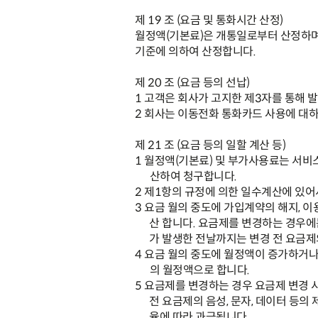
제
19
조
(
요금 및 통화시간 산정
)
월정액
(
기본료
)
은 개통일로부터 산정하
기준에 의하여 산정합니다
.
제
20
조
(
요금 등의 선납
)
1
고객은 회사가 고지한 제
3
자를 통해 
2
회사는 이동전화 통화카드 사용에 대
제
21
조
(
요금 등의 일할 계산 등
)
1
월정액
(
기본료
)
및 부가사용료는 서비스
산하여 청구합니다
.
2
제
1
항의 규정에 의한 일수계산에 있어
3
요금 월의 중도에 가입계약의 해지
,
이
산 합니다
.
요금제를 변경하는 경우에
가 발생한 전날까지는 변경 전 요금
4
요금 월의 중도에 월정액이 증가하거나
의 월정액으로 합니다
.
5
요금제를 변경하는 경우 요금제 변경 
전 요금제의 음성
,
문자
,
데이터 등의 
율에 따라 과금됩니다
.