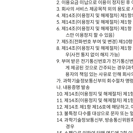
2.
이용요금 미납으로 이용이 정지된 후 
3.
회사의 서비스 제공목적 외의 용도로
4.
제
14
조
(
이용정지 및 해제절차
)
제
1
항
5.
제
14
조
(
이용정지 및 해제절차
)
제
1
항
6.
제
14
조
(
이용정지 및 해제절차
)
제
1
항
스만 이용정지 할 수 있음
)
7.
제
5
조
(
전화번호 부여 및 변경
)
제
10
항
8.
제
14
조
(
이용정지 및 해제절차
)
제
1
항
우
(
사전 통지 없이 해지 가능
)
9.
부여 받은 전기통신번호가 전기통신번
게 제공된 것으로 간주되는 경우
(
과
용자의 책임 있는 사유로 인해 회사
가
.
과학기술정보통신부의 회수절차 명령
나
.
내용증명 발송
10.
제
14
조
(
이용정지 및 해제절차
)
제
1
11.
제
14
조
(
이용정지 및 해제절차
)
제
1
12.
제
14
조 제
1
항 제
16
호에 해당하고
,
13.
불특정 다수를 대상으로 문자 또는 
14.
과학기술정보통신부
,
방송통신위원회
경우