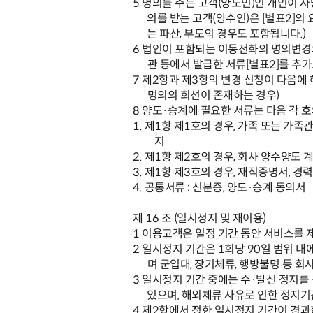
5
명의를 주는 고객
(
양도인
)
인 개인이 
의를 받는 고객
(
양수인
)
은
[
별표
2]
의 
는 파산
,
부도의 경우도 포함됩니다
.)
6
법인이 포함되는 이동전화의 명의변경
관 등에서 발급한 서류
[
별표
2]
를 추가
7
제
2
항과 제
3
항의 변경 신청이 다음에
명의의 회선이 존재하는 경우
)
8
양도
·
승계에 필요한 서류는 다음 각 
1.
제
1
항 제
1
호의 경우
,
가족 또는 가족
지
2.
제
1
항 제
2
호의 경우
,
회사 양수양도 
3.
제
1
항 제
3
호의 경우
,
재직증명서
,
경력
4.
공통서류
:
신분증
,
양도
·
승계 동의서
제
16
조
(
일시정지 및 재이용
)
1
이용고객은 일정 기간 동안 서비스를 
2
일시정지 기간은
1
회당
90
일 범위 내
며 군입대
,
장기체류
,
행방불명 등 회
3
일시정지 기간 중에는 수
·
발신 정지를
있으며
,
해외체류 사유로 인한 정지기
4
제
2
항에서 정한 일시정지 기간이 경과