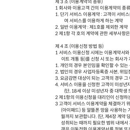
제
3
조
(
이용계약의 종류
)
1
회사와 이용고객 간의 이용계약의 종
1.
단기 서비스 이용계약
:
고객이 서비스
여 서비스를 이용하게 하는 계약
2.
일반 이용계약
:
제
1
호를 제외한 계약
2
제
1
항 각 호의 계약에 관한 세부사항
제
4
조
(
이용신청 방법 등
)
1
서비스 이용신청 시에는 이용계약서와 
이트 개통 등
)
를 신청 시 또는 회사가
1.
개인의 경우 본인임을 확인할 수 있는
2.
법인의 경우 사업자등록증 사본
,
위임
3.
요금감면 대상이 되는 고객의 경우 그 
4.
서비스 이용을 신청한 고객이 미성년자
(
단
, 18
세 이상 미성년자 중 대학생
2
제
1
항의 이용신청을 대리인이 신청하는
3
고객이 서비스 이용계약을 체결하기 
(
아이패드
)
등 알뜰폰 망을 사용하는
월까지 보관합니다
. (
단
,
제
4
장 계약 
성취되는 때까지 필요한 범위 내에서
객은 이동전화 이용계약서를 정본 또