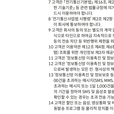
7
고객은
「
전기통신기본법
」
제
16
조
,
제
2
한 기술기준
」
등 관련 법률규정에 의
드시 이용하여야 합니다
.
8
‘
전기통신사업법 시행령
’
제
2
조 제
2
항
이 회사에 통보하여야 합니다
.
9
고객은 회사의 동의 또는 별도의 계약
식으로 타인으로 하여금 지속적으로 
등의 전송 차단 등 위반행위 제한을 위
10
고객은 이용약관
제
12
조 제
4
항
,
제
6
템
)
조회를 위한 개인정보 제
3
자 제공
11
고객은
‘
정보통신망 이용촉진 및 정보
12
고객은
‘
정보통신망 이용촉진 및 정보
으로써 발생하는 모든 민
·
형사상의 
13
‘
정보통신망 이용촉진 및 정보보호 등
00
건을 초과하는 메시지
(SMS, MMS
초과하는 메시지 또는
1
일
1,000
건을
의 기간을 정하여
SMS
및 음성호 발
확인할 수 있는 경우는 초과 전송 가
14
고객은 할인 또는 음성
,
영상통화 및 
동발송 프로그램 등 물리적 장치를 