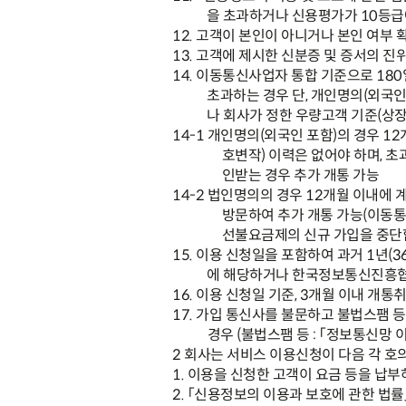
을 초과하거나 신용평가가
10
등급
12.
고객이 본인이 아니거나 본인 여부 
13.
고객에 제시한 신분증 및 증서의 진
14.
이동통신사업자 통합 기준으로
180
초과하는 경우 단
,
개인명의
(
외국인
나 회사가 정한 우량고객 기준
(
상장
14-1
개인명의
(
외국인 포함
)
의 경우
12
호변작
)
이력은 없어야 하며
,
초
인받는 경우 추가 개통 가능
14-2
법인명의의 경우
12
개월 이내에 
방문하여 추가 개통 가능
(
이동
선불요금제의 신규 가입을 중
15.
이용 신청일을 포함하여 과거
1
년
(3
에 해당하거나 한국정보통신진흥협
16.
이용 신청일 기준
, 3
개월 이내 개통
17.
가입 통신사를 불문하고 불법스팸 등
경우
(
불법스팸 등
:
「
정보통신망 이
2
회사는 서비스 이용신청이 다음 각 호
1.
이용을 신청한 고객이 요금 등을 납부
2.
「
신용정보의 이용과 보호에 관한 법률