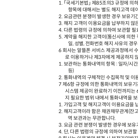
1.
「
국세기본법
」
제
85
조의
3
규정에 의
항목에 대해서는 별도 해지고객 데
2.
요금관련 분쟁이 발생한 경우 보유기간
3.
해지 고객이 이용요금을 납부하지 않
4.
다른 법령의 규정에 의하여 보관할 필
5.
계약을 해지한 고객이
(
통신사에 의한 
일
,
성별
,
전화번호 해지 사유의 경
6
회사는 알뜰폰 서비스 제공과정에서 
로 이용하거나 제
3
자에게 제공하지 
1.
보관하는 통화내역의 항목
:
일자
/
시간
등
)
2.
통화내역의 구체적인 수집목적 및 이
7
제
6
항 규정에 의한 통화내역의 보유기
시스템 제공이 완료하기 이전까지는
지 필요한 범위 내에서 통화내역을 
1.
가입고객 및 해지고객이 이용요금을 
2.
해지고객이라 함은 채권채무관계
(
잔
역 보관과는 무관합니다
.
3.
요금 관련 분쟁이 발생한 경우에 보유
4.
단
,
다른 법령의 규정에 의하여 보관할