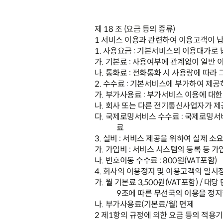
제
18
조
(
요금 등의 종류
)
1
서비스 이용과 관련하여 이용고객이 
1.
사용요금
:
기본서비스의 이용대가로 
가
.
기본료
:
사용여부에 관계없이 일반 
나
.
통화료
:
전화통화 시 사용량에 따라 
2.
수수료
:
기본서비스에 부가하여 제공
가
.
부가사용료
:
부가서비스 이용에 대한
나
.
회사 또는 다른 전기통신사업자가 제
다
.
국제로밍서비스 수수료
:
국제로밍서비
료
3.
실비
:
서비스 제공을 위하여 실제 소
가
.
가입비
:
서비스 시스템의 등록 등 가
나
.
번호이동 수수료
: 800
원
(VAT
포함
)
4.
회사의 이용정지 및 이용고객의 일시
가
.
월 기본료
3,500
원
(VAT
포함
) /
대당 
9
조에 따른 무선국의 이용을 정지
나
.
부가사용료
(
기본료
/
월
)
면제
2
제
1
항의 규정에 의한 요금 등의 적용