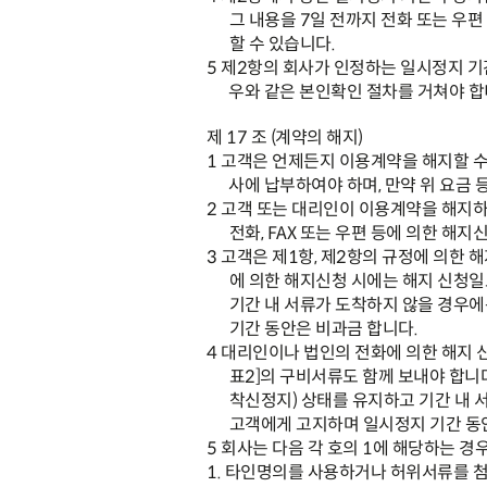
그 내용을
7
일 전까지 전화 또는 우편
할 수 있습니다
.
5
제
2
항의 회사가 인정하는 일시정지 기
우와 같은
본인확인 절차를 거쳐야 
제
17
조
(
계약의 해지
)
1
고객은 언제든지 이용계약을 해지할 
사에 납부하여야 하며
,
만약 위 요금 
2
고객 또는 대리인이 이용계약을 해지하
전화
, FAX
또는 우편 등에 의한 해지
3
고객은
제
1
항
,
제
2
항의
규정에 의한 
에 의한 해지신청 시에는 해지 신청
기간 내 서류가 도착하지 않을 경우
기간 동안은 비과금 합니다
.
4
대리인이나 법인의 전화에 의한 해지 신
표
2]
의 구비서류도 함께 보내야 합니
착신정지
)
상태를 유지하고 기간 내 
고객에게 고지하며 일시정지 기간 동
5
회사는 다음 각 호의
1
에 해당하는 경
1.
타인명의를 사용하거나 허위서류를 첨