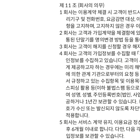
제
11
조
(
회사의 의무
)
1
회사는 이용계약 체결 시 고객이 반드
리기구 및 전화번호
,
요금감면 대상
,
이
항을 고지하며
,
고지하지 않은 경우 
2
회사는 고객과 가입계약을 체결함에 있
통된 단말기를 명의변경 방법 등을 
3
회사는 고객이 해지를 신청할 경우 해
4
회사는 고객의 가입정보를 수집할 때
「
인정보를 수집하고 있습니다
.
고객이 
게 제공하고자 하는 경우에는 미리 해
에 의한 관계 기관으로부터의 요청 등
서 규정하고 있는 수집항목 및 이용
스피싱 활용 등
(
이하 불법스팸 등으로
여 성명
,
성별
,
주민등록번호
(
법인
,
사
공하거나
1
년간 보관할 수 있습니다
.
호가 수신 또는 발신되지 않도록 차단
적용합니다
.
5
회사는 서비스 계약 유지
,
이용요금 정
후
6
개월 이내로 합니다
.
다만
,
다음 
입정보를 보관할 수 있습니다
.