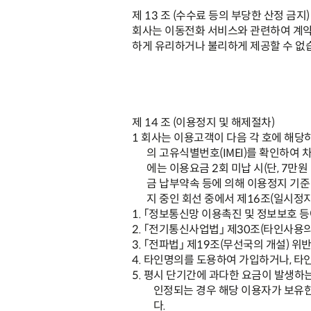
제
13
조
(
수수료 등의 부당한 산정 금지
)
회사는 이동전화 서비스와 관련하여 계약
하게 유리하거나 불리하게 제공할 수 없
제
14
조
(
이용정지 및 해제절차
)
1
회사는 이용고객이 다음 각 호에 해당
의 고유식별번호
(IMEI)
를 확인하여 
에는 이용요금
2
회 미납 시
(
단
, 7
만원
금 납부약속 등에 의해 이용정지 기준
지 중인 회선 중에서 제
16
조
(
일시정지
1.
「
정보통신망 이용촉진 및 정보보호 등
2.
「
전기통신사업법
」
제
30
조
(
타인사용의
3.
「
전파법
」
제
19
조
(
무선국의 개설
)
위반
4.
타인명의를 도용하여 가입하거나
,
타인
5.
평시 단기간에 과다한 요금이 발생하
인정되는 경우 해당 이용자가 보유한
다
.