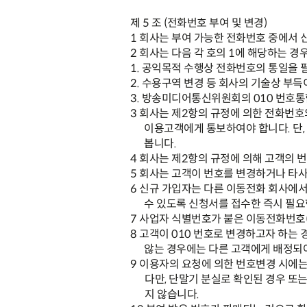
제
5
조
(
전화번호 부여 및 변경
)
1
회사는 부여 가능한 전화번호 중에서 
2
회사는 다음 각 호의
1
에 해당하는 경
1.
공익목적 수행상 전화번호의 통일을 
2.
수용구역 변경 등
회사의 기술상 부득
3.
방송
미디어
통신위원회의
010
번호통
3
회사는 제
2
항의 규정에 의한 전화번호
이용고객에게 통보하여야 합니다
.
단
,
봅니다
.
4
회사는 제
2
항의 규정에 의해 고객의 
5
회사는 고객이 번호를 변경하거나 타
6
신규 가입자는 다른 이동전화 회사에서
수 있도록 신청서를 접수한 즉시 필
7
사업자 식별번호가 붙은 이동전화번호
8
고객이
010
번호로 변경하고자 하는 
않는 경우에는 다른 고객에게 배정되
9
이용자의 요청에 의한 번호변경 시에
다만
,
단말기 분실로 확인된 경우 또
지 않습니다
.