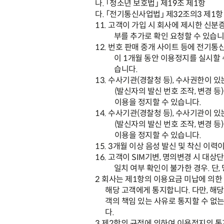
나
.
「
청소년 보호법
」
제
19
조 제
1
항
다
.
「
전기통신사업법
」
제
32
조의
3
제
1
항
11.
고객이 가입 시 회사에 제시한 신분증
부를 추가로 확인 요청할 수 있습
12.
번호 판매 중개 사이트 등에 전기
이
1
개월 동안 이용정지를 실시할 
습니다
.
13.
수사기관
(
경찰청 등
),
수사권한이 있
(
발신자의 발신 번호 조작
,
변경 등
)
이용을 정지할 수 있습니다
.
14.
수사기관
(
경찰청 등
),
수사기관이 있
(
발신자의 발신 번호 조작
,
변경 등
)
이용을 정지할 수 있습니다
.
15. 3
개월 이상 음성 발신 및 착신 이력이
16.
고객이
SIM
기변
,
명의변경 시 대상단
일치 여부 확인이 불가한 경우
.
단
,
2
회사는 제
1
항의 이용요금 미납에 의한
해당 고객에게 통지합니다
.
다만
,
해당
객의 책임 있는 사유로 통지할 수 없
다
.
3
제
2
항의 규정에 의하여 이용정지의 통