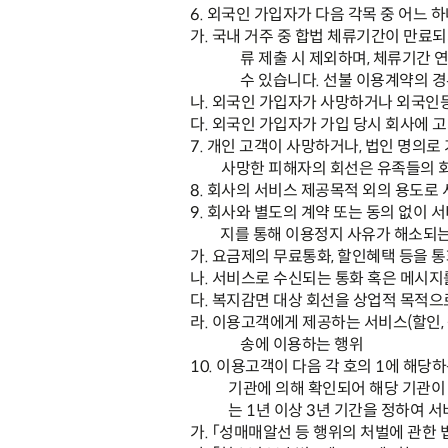
6.
외국인 가입자가 다음 각목 중 어느 
가
.
국내 거주 중 합법 체류기간이 만료
류 제출 시 제외하며
,
체류기간 연
수 있습니다
.
선불 이용계약의 경
나
.
외국인 가입자가 사망하거나 외국인
다
.
외국인 가입자가 가입 당시 회사에 
7.
개인 고객이 사망하거나
,
법인 명의로
사망한 피해자의 회선은 유족들의 회
8.
회사의 서비스 제공목적 외의 용도로
9.
회사와 별도의 계약 또는 동의 없이 서
지를 통해 이용정지 사유가 해소되는
가
.
요금제의 무료통화
,
할인혜택 등을 통
나
.
서비스로 수신되는 통화 혹은 메시지
다
.
복지감면 대상 회선을 상업적 목적으
라
.
이용고객에게 제공하는 서비스
(
할인
,
송에 이용하는 행위
10.
이용고객이 다음 각 호의
1
에 해당하
기관에 의해 확인되어 해당 기관이
는
1
년 이상
3
년 기간을 정하여 서
가
.
「
성매매알선 등 행위의 처벌에 관한 