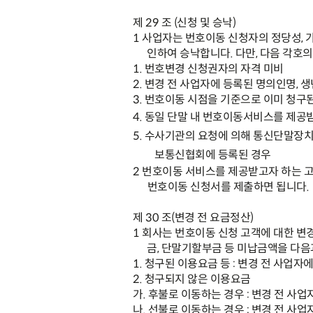
제
29
조
(
신청 및 승낙
)
1
사업자는 번호이동 신청자의 정당성
,
인하여 승낙합니다
.
다만
,
다음 각호의
1.
번호변경 신청권자의 자격 미비
2.
변경 전 사업자에 등록된 명의인명
,
생
3.
번호이동 시점을 기준으로 이미 청구된
4.
동일 단말 내 번호이동서비스를 제공받
5.
수사기관의 요청에 의해 통신단말장
보통신협회에 등록된 경우
2
번호이동 서비스를 제공받고자 하는 
번호이동 신청서를 제출하면 됩니다
.
제
30
조
(
변경 전 요금정산
)
1
회사는 번호이동 신청 고객에 대한 변
금
,
단말기할부금 등 미납금액을 다음
1.
청구된 이용요금 등
:
변경 전 사업자에
2.
청구되지 않은 이용요금
가
.
후불로 이동하는 경우
:
변경 전 사업
나
.
선불로 이동하는 경우
:
변경 전 사업