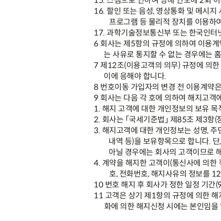
15.
스팸으로 인하여 당해 연도에
2
회 
16.
할인 또는 음성
,
영상통화 및 메시지
프로그램 등 물리적 장치를 이용하여
17.
과학기술정보통신부 또는 한국인터넷
6
회사는 제
5
항의 규정에 의하여 이용계
는 사유로 통지할 수 없는 경우에는
7
제
12
조
(
이용고객의 의무
)
규정에 의한
이에 응해야 합니다
.
8
번호이동 가입자의 변경 전 이용계약은
9
회사는 다음 각 호에 의하여 해지고객
1.
해지 고객에 대한 개인정보의 보유 목
2.
회사는
「
국세기준법
」
제
85
조 제
3
항
(
3.
해지고객에 대한 개인정보는 성명
,
주
내역 등
)
을 보유항목으로 합니다
.
단
아닐 경우에는 회사의 고객이므로 
4.
계약을 해지한 고객이
(
통신사에 의한 
호
,
전화번호
,
해지사유의 정보를
12
10
번호 해지 후 회사가 정한 일정 기간
(
11
고객은 상기 제
1
항의 규정에 의한 
화에 의한 해지신청 시에는 본인임을