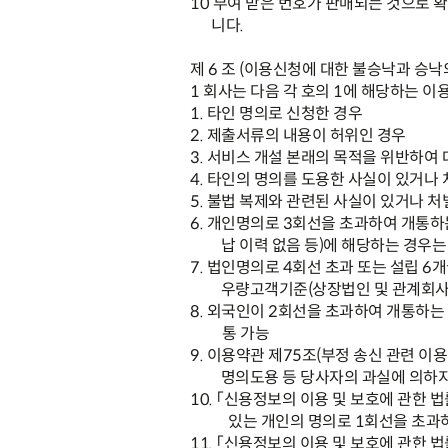
10
부여 받은 번호가 판매되는 것으로 확
니다
.
제
6
조
(
이용신청에 대한 불승낙과 승낙
1
회사는 다음 각 호의
1
에 해당하는 이
1.
타인 명의로 신청한 경우
2.
제출서류의 내용이 허위인 경우
3.
서비스 개설 본래의 목적을 위반하여 
4.
타인의 명의를 도용한 사실이 있거나 
5.
불법 복제와 관련된 사실이 있거나 처
6.
개인명의로
3
회선을 초과하여 개통하
납 이력 없음 등
)
에 해당하는 경우는
7.
법인명의로
4
회선 초과 또는 설립
6
개
우량고객기준
(
상장법인 및 관계회
8.
외국인이
2
회선을 초과하여 개통하는 
통 가능
9.
이용약관 제
75
조
(
부정 송신 관련 이용
명의도용 등 당사자의 과실에 의하지
10.
「
신용정보의 이용 및 보호에 관한 법
있는 개인의 명의로
1
회선을 초과
11.
「
신용정보의 이용 및 보호에 관한 법