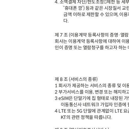
4.
소액결제 차단
/
한도조정

제한 등 세
‘
휴대폰 깡
’)
등과 같은 시장질서 교
금액 이하로 제한할 수 있으며
,
이용
다
.
제
7
조
(
이용계약 등록사항의 증명
·
열람
회사는 이용계약 등록사항에 대하여 이용
인이 증명 또는 열람청구를 하고자 하는
제
8
조
(
서비스의 종류
)
1
회사가 제공하는 서비스의 종류 및 이
2
부가서비스를 이용
,
변경 또는 해지하
3
eSIM
은 단말기에 칩 형태로 내장된
이동통신사 네트워크 가입자 인증에
4
LTE
또는
5G
단말에 관계없이
LTE
요
KT
의 관련 정책을 따릅니다
.