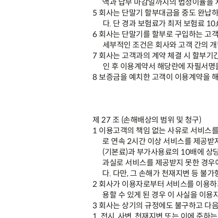
액과 납부 마감일까지의 법정이율을 
5
회사는 단말기 할부대금을 중도 완납하
다
.
단 경과 보험료가 최저 보험료
10
6
회사는 단말기를 할부로 구입하는 고객
세부적인 조건은 회사와 고객 간의 
7
회사는 고객과의 계약 체결 시 할부기
인 후 이용계약서 해당란에 자필서명
8
보증금을 예치한 고객이 이용계약을 
제
27
조
(
손해배상의 범위 및 청구
)
1
이용고객의 책임 없는 사유로 서비스를
로 연속
2
시간 이상 서비스를 제공받
(
기본료
)
과 부가사용료의
10
배에 상
과실로 서비스를 제공받지 못한 경우
다
.
다만
,
그 손해가 천재지변 등 불가
2
회사가 이용자로부터 서비스를 이용하지
용할 수 있게 된 경우 이 사실을 이
3
회사는 상기의 규정에도 불구하고 다음
1.
전시
,
사변
,
천재지변 또는 이에 준하는