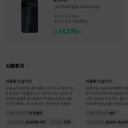
A1 Pro
LTE 데이터 알뜰 200MB/30분
0
월 단말요금
원
14,190
월 통신요금
원
14,190
월
원
사용후기 남기기
사용후기 남기기
오늘 kt M모바일 셀프개통으로 모두다 맘껏 7G
이번 5월 프로모션 혜택이 
B 요금제 가입했습니다. 기존에 쓰던 요금이 부
듣고 반신반의하며 넘어왔는데
담돼서 알뜰폰 알아보다가 바꿨는데, 셀프개통
니다! 집에서 직접 하는 셀프
으로 진행하니까 10분 정도 만에 바로 개통돼서
만에 뚝딱 끝날 줄은 몰랐네요
엄청 간편했어요. 이번에 가입한 요금제는 데이
혹시나 안 터질까 봐 걱정했던
이동 전 통신사
타 알뜰폰
이동 전 통신사
SKT
터 7GB에 통화/문자 기본 제공이라 일상적으로
KT망을 똑같이 써서 그런지 
쓰기에는 전혀 부족함 없고, 영상이나 웹서핑도
고 유튜브 데이터도 빵빵하게 
월 절감금액
20,000원 이하
고객센터
만족
월 절감금액
20,000~30,00
끊김 없이 잘 됩니다. 무엇보다 기존 요금보다 매
번호이동 가입 사은품으로 상