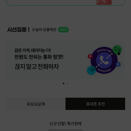
매월 통화량은 어떻게 되시나요?
100분 미만
100~200분
오늘의 상품제안
200~300분
무제한
결과확인
유심요금제
휴대폰 추천
신규 단말! 특가판매