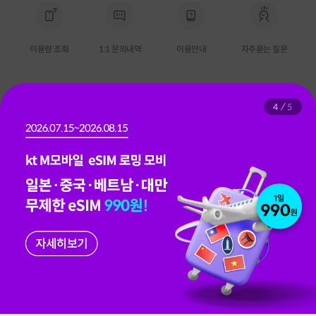
이용량 조회
1:1 문의내역
이용안내
자주묻는 질문
팝
4
5
공지
개인정보처리방침 변경 안내
업
이
름
1899-5000
hel
케이티엠모바일
개인정보처리방침
이용약관