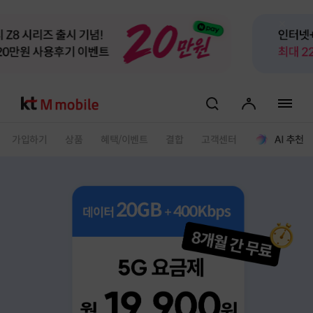
검색
마이페이지
전체 메
가입하기
상품
혜택/이벤트
결합
고객센터