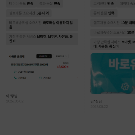
달 약 5,000원 정도 절약돼서 1년으로 보면 꽤
인트, 각종 할인 쿠폰까지 한
데이터 속도
만족
통화 음질
만족
고객센터
만족
데이터 속
큰 금액이라 만족도가 높네요. 가입 혜택으로 PA
돈을 번 기분이에요. 조만간 
Y 쿠폰 5,000P까지 받을 수 있어서 실질적으로
희 남편이랑 아이들 폰도 전
셀프개통 소요시간
5분 내외
통화 음질
만족
더 저렴하게 쓰는 느낌입니다. 통화 품질이나 데
하려고요! ᄒᄒ
바로배송유심 소요시간
바로배송 이용하지 않
셀프개통 소요시간
10분 내외
이터 속도도 기존 통신사랑 차이를 못 느끼겠고,
음
가성비로는 정말 괜찮은 선택인 것 같습니다 👍
바로배송유심 소요시간
30분
앞으로도 꾸준히 사용할 예정이고 곧 부모님 두
가장 만족한 서비스
M마켓, M쿠폰, 사은품, 통
분 가입예정입니다.
신비
가장 만족한 서비스
M마켓, 
대, 사은품, 통신비
이*무님
2026.05.02
김*실님
2026.05.22