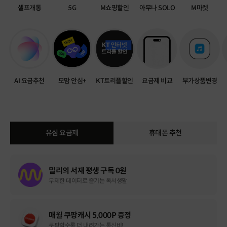
셀프개통
5G
M쇼핑할인
아무나 SOLO
M마켓
AI 요금추천
모맘 안심+
KT트리플할인
요금제 비교
부가상품변경
유심 요금제
휴대폰 추천
밀리의 서재 평생 구독 0원
무제한 데이터로 즐기는 독서생활
매월 쿠팡캐시 5,000P 증정
쿠팡할수록 더 내려가는 통신비!