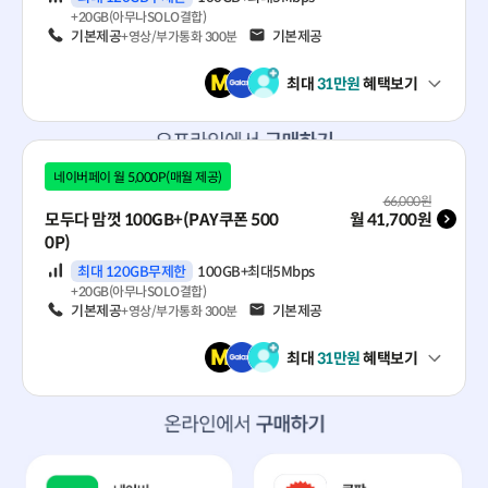
eSIM 즉시 개통
+20GB(아무나SOLO결합)
배송 없이 지금 바로 · 5분이면 끝
음성
기본제공
문자
기본제공
+영상/부가통화 300분
최대
31
만원
혜택보기
펼쳐보기
바로배송유심(퀵)
주문 당일 받고 바로 개통
네이버페이 월 5,000P(매월 제공)
오프라인에서 구매하기
월 기본료(VAT 포함)
66,000
원
모두다 맘껏 100GB+(PAY쿠폰 500
월
41,700
원
0P)
데이터
최대 120GB무제한
100GB+최대5Mbps
GS25
CU
+20GB(아무나SOLO결합)
음성
기본제공
문자
기본제공
+영상/부가통화 300분
KT 바로유심
KT 바로유심
최대
31
만원
혜택보기
펼쳐보기
이마트 24
세븐일레븐
KT 바로유심
KT 바로유심