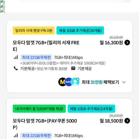
요금제 가입하면 어떤 혜택을 받을까요?
M모바일의 스페셜 에디션 요금제
초대한 친구
친구 맞춤 요금제 추천하기!
3만원
22GB 무제한
1명 초대 당 3만원 x3
출퇴근 중 영상/음악을 가볍게 즐긴다면
초대ID 입력 후 가입한 친구
16,300원~
밀리의 서재 평생구독 0원
매월 10GB 추가제공(24개월)
3만원 + 바로배송/바로유심으로 가입 시 2만원
월 기본료(VAT 포함)
35,200
원
이벤트 코드 'M' 입력 시 최대 15만원
모두다 맘껏 7GB+(밀리의 서재 FRE
월
16,300
원
5천원 이상 요금제 셀프개통 가입 시 5만원
E)
최대 20만원
데이터
최대 22GB무제한
7GB+최대1Mbps
페이백 특가 요금제란?
+5GB(아무나SOLO결합)+ 데이터 추가제공 10GB(24개월)
가입할 때 이벤트 코드 'M'을 입력하면 매달 현금처럼 돌려받는 혜택이
음성
기본제공
문자
기본제공
+영상/부가통화 300분
최대
31
만원
혜택보기
펼쳐보기
네이버페이 월 5,000P(매월 제공)
매월 10GB 추가제공(24개월)
월 기본료(VAT 포함)
35,200
원
모두다 맘껏 7GB+(PAY쿠폰 5000
월
18,500
원
P)
데이터
최대 22GB무제한
7GB+최대1Mbps