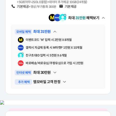
+5GB(아무나SOLO결합)+데이터 추가제공 10GB(24개월)
음성
기본제공
문자
기본제공
+영상/부가통화 300분
최대
31
만원
혜택보기
펼쳐보기
최대
31
만원
모바일 혜택
펼쳐보기
이벤트코드 'M' 입력 시 2만원 X 8개월
갤럭시 자급제 등록 시 M마켓P 1만원 X 10개월
친구초대ID 입력 시 5천원 X 6개월
바로배송/바로유심/쿠팡유심으로 가입 시 2만원
최대
30
만원
인터넷 혜택
펼쳐보기
엠모바일 고객 한정
추가 혜택
펼쳐보기
91GB 무제한
매일 1시간 이상 영상을 본다면