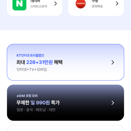
네이버
쿠팡
스마트스토어
로켓배송
KT인터넷 트리플할인
최대 226+20만원 혜택
인터넷+TV+모바일
eSIM 로밍 모비