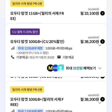
33,100원~
밀리의 서재 평생구독 0원
월 기본료(VAT 포함)
51,000
원
모두다 맘껏 11GB+(밀리의 서재 FR
월
33,100
원
EE)
120GB 무제한
대용량의 끊김 없는 데이터를 찾는다면
데이터
최대 91GB무제한
11GB+일2GB+최대3Mbps
+20GB(아무나SOLO결합)
38,300원~
CU 결제 시 20% 할인
음성
기본제공
문자
기본제공
+영상/부가통화 300분
월 기본료(VAT 포함)
66,000
원
모두다 맘껏 100GB+(CU 20%할인)
월
38,200
원
최대
31
만원
혜택보기
펼쳐보기
데이터
최대 120GB무제한
100GB+최대5Mbps
+20GB(아무나 SOLO 결합)
음성
기본제공
문자
기본제공
+영상/부가통화 300분
CU 결제 시 20% 할인
최대
31
만원
혜택보기
펼쳐보기
월 기본료(VAT 포함)
51,000
원
유심이 없다면?
모두다 맘껏 11GB+(CU 20%할인)
월
33,000
원
유심 구매하기
데이터
최대 91GB무제한
11GB+일2GB+최대3Mbps
개통방식으로 선택하기
+20GB(아무나 SOLO 결합)
밀리의 서재 평생구독 0원
음성
기본제공
문자
기본제공
+영상/부가통화 300분
월 기본료(VAT 포함)
66,000
원
모두다 맘껏 100GB+(밀리의 서재 F
월
38,300
원
최대
31
만원
혜택보기
REE)
펼쳐보기
가장 빠름
데이터
최대 120GB무제한
100GB+최대5Mbps