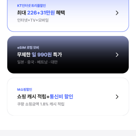
KT인터넷 트리플할인
최대 226+20만원 혜택
인터넷+TV+모바일
eSIM 로밍 모비
무제한 일 990원 특가
일본 · 중국 · 베트남 · 대만
M쇼핑할인