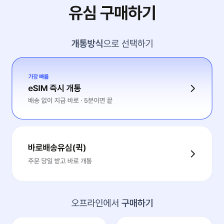
* KT알뜰폰 서비스 해지 시 포켓CU 제휴인증은 자동으로 즉시 해지되며
[20% 할인 유의사항]
* 포켓CU QR 스캔 시 20% 할인이 자동 적용됩니다.
* 할인 적용 후 금액에 대하여, CU멤버십 사용/적립 가능합니다.
* 할인 한도는 1인당 월 5,000원이며, 매월 1일 00:00에 생성되어 말
유심이 없다면?
(가입월에는 즉시 생성)
유심 구매하기
* 할인 한도는 어떠한 경우에도 이월 불가하며, 당월의 할인 적용 영
개통방식으로 선택하기
* MY CU > 제휴인증 화면에서 개인별 잔여 한도 확인 가능합니다.
* 타 제휴할인 및 포인트 적립/사용과 중복 적용 불가합니다.
(T멤버십 할인/적립/사용, KT할인, 제휴포인트 사용 중복 불가)
* 타 할인 적용 후 대상상품의 남은 금액이 할인 금액보다 적을 경우 할
* 상품행사 할인, 교환권(무료쿠폰) 제외한 금액 대상으로 할인 적용됩니
가장 빠름
* CU오프라인 점포 구매 건에 한하여 할인 적용 가능합니다.
eSIM 즉시 개통
* 일부 특수 점포의 경우 할인 적용 제외됩니다.
배송 없이 지금 바로 · 5분이면 끝
(공항, 휴게소, 관광지, 대학, 병원, 법인점포, CU적립 제외점, 공원 등)
* 부적절한 방법으로 참여 시, 취득 혜택의 취소 및 법적 처벌을 받을 수
* 본 이벤트는 본사 및 제휴사의 사정에 의해 사전 고지 후 변경 또는 종
바로배송유심(퀵)
* 제휴 요금제 관련 문의 : 각 MVNO 사업자별 고객센터
주문 당일 받고 바로 개통
* 제휴인증 및 서비스 이용 문의 : CU고객센터 1577-8007 / 평일 09 
[간편식 30% 할인권 안내]
오프라인에서 구매하기