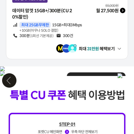
월 기본료(VAT 포함)
55,000
원
데이터 맘껏 15GB+/300분(CU 2
월
27,500
원
0%할인)
데이터
최대 25GB무제한
15GB+최대3Mbps
+10GB(아무나 SOLO 결합)
음성
300분
문자
300건
(1회선 기본제공)
최대
31
만원
혜택보기
펼쳐보기
* 본 서비스는 포켓CU에 가입 및 로그인하여 이용 가능합니다. * KT알뜰
#맘껏쓰씨유
※요금제 가입/변경 시 발송되는 제휴 인증 안내 문자를 통해 최초 1회
[서비스 이용 안내] [20% 할인 유의사항] [간편식 30% 할인권 안내] 
인증받기
20% 할인 혜택 이용방법
※휴대폰에 유심이 제대로 인식되지 않은 상태에서는 제휴 인증 안내 문자
할인받기
※제휴인증은 요금제 가입/변경 시 최초 1회만 진행 필요합니다
※문자 미수신 시 문자 수신이 가능한 상태인지 확인 바랍니다. (휴대폰 
※포켓CU 제휴 미인증 고객을 대상으로 등록 코드 및 URL을 포함한 제
※제휴인증 안내 문자 수신을 희망하지 않는 고객님께서는 마이페이지
설정 방법 : 마이페이지 > 사용중 요금제 하단 > 리마인드 문자 수신 ON/
STE
KT
STEP01
STE
쿠폰