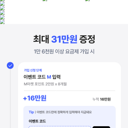
91GB 무제한
최대 120GB 무제한
11GB+20GB+일2GB+최대3Mbps
100GB+최대5Mbps (+20GB(아무나SOLO결합))
#할인해씨유
아무나 SOLO 결합 월 20GB
기본제공 (+영상/부가통화 300분)
결제할 때마다 20% 할인!
33,000원
BEST
기본제공
M모바일 CU 요금제 가입하면
※ 본 페이지에 표기된 체감가는 프로모션 혜택을 6/12개월 기준으로 
CU 결제 시 20% 할인
38,200원
매월 결제금액의 20% 할인 받을 수 있습니다.
모두다 맘껏 7GB+(CU 20%할인)
(오프라인 점포 결제 시, 1인당 월 할인금액 5천원 한도 내)
최대 22GB 무제한 7GB+최대 1Mbps
NICE TO CU
+5GB(아무나 SOLO 결합)+데이터 추가제공 10GB(24개월)
CU
기본제공 +영상/부가통화 300분
-20%
기본제공
쿠폰맛CU
M코드 프로모션 혜택 월 -15,000원 (12개월)
특별 CU 쿠폰 증정
친구초대 ID 입력 시 월 -5,000원(6개월)
매월 간편식 30% 할인권 또는
바로배송유심/바로유심으로 가입 시 2만원
GET커피 아이스아메리카노 50% 할인권 (택1)
월 16,700원
CU 요금제 7종 가입 시
월 체감가 0원
택1
매월 간편식 30% 할인권
GET커피 아이스 아메리카노50% 할인권 2매
[매월 혜택(쿠폰) 유의사항] *유의사항 참조
* 혜택 발급 방법 : KT알뜰폰 제휴인증 완료 후, 이벤트 페이지에서 원
* 쿠폰은 CU오프라인 매장에 한해서 사용 가능합니다.