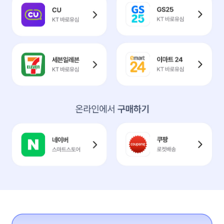
* 쿠폰 사용 조건 : 간편식 카테고리 30% 할인(쿠폰당 최대 3천원, 1개
* 적용 가능 상품군 : 쿠폰함 내 상세 쿠폰의 하단유의사항 참조
[GET커피 50% 할인권 안내]
* 대상상품 : 원)get아이스아메리카노XL (컵얼음 + 커피원액)
GS25
CU
* 이용방법 : 컵얼음 선택(하늘색 뚜껑) > POS 선결제 > get커피 기
KT 바로유심
KT 바로유심
* 일부 CU 특수 매장에서 사용 불가합니다. (공항, 병원, 휴게소, 대학, 관
* 구매 건당 1개 쿠폰만 적용가능합니다. (할인금액이 높은 순서대로 우
* 쿠폰 적용 시 타 행사와 중복 적용 되지 않을 수 있습니다.
이마트 24
세븐일레븐
KT 바로유심
KT 바로유심
네이버
쿠팡
스마트스토어
로켓배송