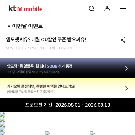
검색
마이페이지
전체 메
이번달 이벤트
엠모햇씨유? 매월 CU할인 쿠폰 받으씨유!
공
2026.08.01 ~ 2026.08.13
조회
3,176,291
압도적 1등 알뜰폰, 월 최대 20GB 추가 증정
190만 고객의 선택 *26년 01월 누적가입자 기준
카카오톡 플친되면, 특별한 혜택을 안내드려요!
프로모션 기간 :
2026.08.01 ~ 2026.08.13
케이티엠모바일 플러스친구 추가하기
결제할 때마다 20% 할인 최대 2% 적립 카테고리 10% 할인 지금 바로, 
CU 결제 시 20% 할인 7GB+최대1Mbps +5GB(아무나SOLO결합)
매월 CU 5천원 할인받고 통신비 반값하씨유!
CU 20% 할인
최대 22GB 무제한 16,700원
CU 결제 시 20% 할인