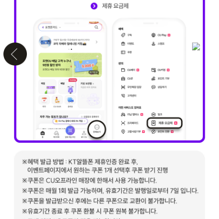
가입 안내 문자 수신
포켓
인증 문자 URL 클릭
MY 
포켓CU 회원가입/로그인
제휴
STEP 01
포켓CU 메인화면
우측 하단 전체보기
제휴 요금제