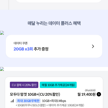
유심 선택 시
바로배송유심 / 바로유심 가입
3대 마트 + 네이버페이 포인트
+2만원
누적 23만원
아무나 SOLO 결합
매월 최대 20GB 추가 증정
데이터 쿠폰
#반값하씨유
20GB x3회 추가 증정
CU 맘껏 요금제
CU 결제 시 20% 할인
매월 10GB 추가제공(24개월)
월 기본료(VAT 포함)
39,600
원
모두다 맘껏 10GB+(CU 20%할인)
월
19,400
원
데이터
최대 30GB무제한
10GB+최대1Mbps
+10GB(아무나SOLO결합) + 데이터 추가제공 10GB(24개월)