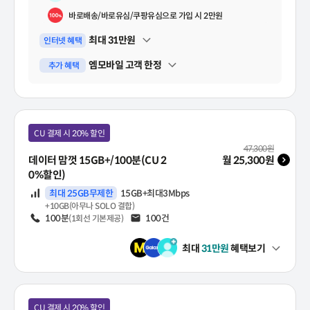
바로배송/바로유심/쿠팡유심으로 가입 시 2만원
최대
31
만원
인터넷 혜택
펼쳐보기
엠모바일 고객 한정
추가 혜택
펼쳐보기
CU 결제 시 20% 할인
월 기본료(VAT 포함)
47,300
원
데이터 맘껏 15GB+/100분(CU 2
월
25,300
원
0%할인)
데이터
최대 25GB무제한
15GB+최대3Mbps
+10GB(아무나 SOLO 결합)
음성
100분
문자
100건
(1회선 기본제공)
최대
31
만원
혜택보기
펼쳐보기
CU 결제 시 20% 할인