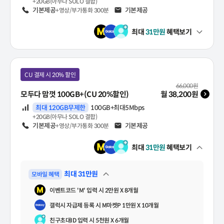
+20GB(아무나 SOLO 결합)
음성
기본제공
문자
기본제공
+영상/부가통화 300분
최대
31
만원
혜택보기
펼쳐보기
CU 결제 시 20% 할인
월 기본료(VAT 포함)
66,000
원
모두다 맘껏 100GB+(CU 20%할인)
월
38,200
원
데이터
최대 120GB무제한
100GB+최대5Mbps
+20GB(아무나 SOLO 결합)
음성
기본제공
문자
기본제공
+영상/부가통화 300분
최대
31
만원
혜택보기
펼쳐보기
최대
31
만원
모바일 혜택
펼쳐보기
이벤트코드 'M' 입력 시 2만원 X 8개월
갤럭시 자급제 등록 시 M마켓P 1만원 X 10개월
친구초대ID 입력 시 5천원 X 6개월