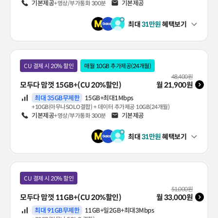
음성
기본제공
문자
기본제공
+영상/부가통화 300분
최대
31
만원
혜택보기
펼쳐보기
CU 결제 시 20% 할인
매월 10GB 추가제공(24개월)
월 기본료(VAT 포함)
48,400
원
모두다 맘껏 15GB+(CU 20%할인)
월
21,900
원
데이터
최대 35GB무제한
15GB+최대1Mbps
+10GB(아무나SOLO결합) + 데이터 추가제공 10GB(24개월)
음성
기본제공
문자
기본제공
+영상/부가통화 300분
최대
31
만원
혜택보기
펼쳐보기
CU 결제 시 20% 할인
월 기본료(VAT 포함)
51,000
원
모두다 맘껏 11GB+(CU 20%할인)
월
33,000
원
데이터
최대 91GB무제한
11GB+일2GB+최대3Mbps