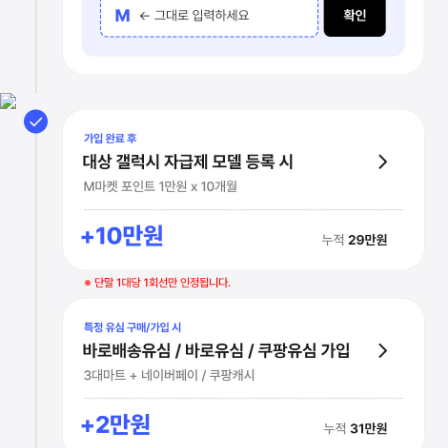
* 쿠폰은 매월 1회 발급 가능하며, 유효기간은 발행일로부터 7일 입니다
* 쿠폰을 발급받으신 후에는 다른 쿠폰으로 교환이 불가합니다.
* 유효기간 종료 후 쿠폰 환불 시 쿠폰 원복 불가합니다.
* 구매 건당 1개 쿠폰만 적용 가능합니다. (할인금액이 높은 순서대로 우
최대 31만원 증정
부적절한 방법으로 참여 시, 취득 혜택의 취소 및 법적 처벌을 받을 수 
가입 신청 단계
1만 6천원 이상 요금제 가입 시
친구초대 추천인 ID 입력
가입 신청 단계
M마켓 포인트 5천원 x 6개월
이벤트 코드 M 입력
+3만원
M마켓 포인트 2만원 x 8개월
누적 19만원
+16만원
Tip | 추천인 ID란에 정확하게 입력해야 지급돼요
누적 16만원
친구초대 추천인 ID
Tip | 이벤트 코드란에 정확하게 입력해야 지급돼요
추천인 정보
이벤트 코드
친구초대 추천인 ID
M ← 그대로 입력하세요
가입 완료 후
예시) A1234 ← 공유받은 ID를 입력하세요
확인
대상 갤럭시 자급제 모델 등록 시
M마켓 포인트 1만원 x 10개월
+10만원
누적 29만원
※ 단말 1대당 1회선만 인정됩니다.