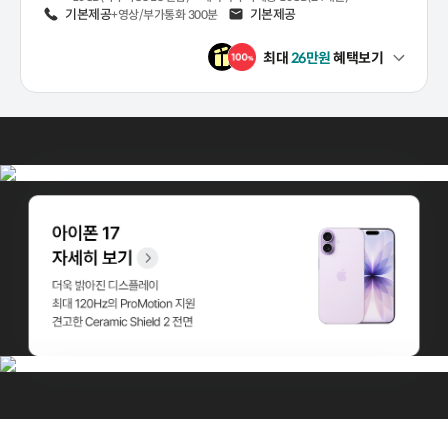
음성
기본제공
문자
기본제공
+영상/부가통화 300분
최대
26
만원
혜택보기
펼쳐보기
아이폰 Air 자세히 보기
새로운 Center Stage 전면 카메라 A19 Pro 칩 및 온종일 가는 배터리
아이폰 17 자세히 보기
아이폰 17 Pro 자세히 보기
더욱 밝아진 디스플레이 | 최대 120Hz의 ProMotion 지원 견고한 Cerami
열간 단조 알루미늄 Unibody 디자인 iPhone 사상 가장 긴 망원 줌