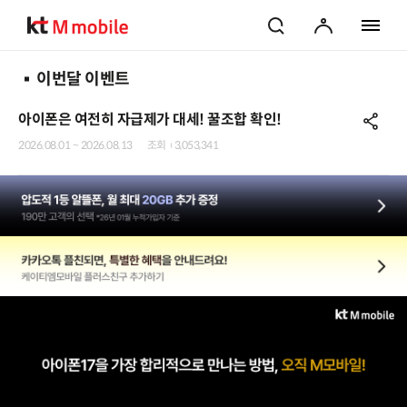
검색
마이페이지
전체 메
이번달 이벤트
아이폰은 여전히 자급제가 대세! 꿀조합 확인!
공
2026.08.01 ~ 2026.08.13
조회
3,053,341
압도적 1등 알뜰폰, 월 최대 20GB 추가 증정
190만 고객의 선택 *26년 01월 누적가입자 기준
카카오톡 플친되면, 특별한 혜택을 안내드려요!
케이티엠모바일 플러스친구 추가하기