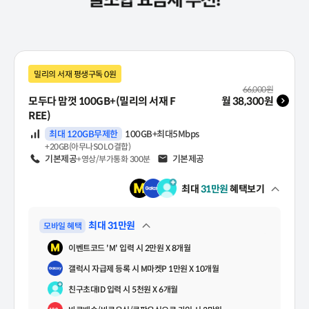
아이폰17 자급제
꿀조합 요금제 추천!
밀리의 서재 평생구독 0원
월 기본료(VAT 포함)
66,000
원
모두다 맘껏 100GB+(밀리의 서재 F
월
38,300
원
REE)
데이터
최대 120GB무제한
100GB+최대5Mbps
+20GB(아무나SOLO결합)
음성
기본제공
문자
기본제공
+영상/부가통화 300분
최대
31
만원
혜택보기
펼쳐보기
최대
31
만원
모바일 혜택
펼쳐보기
이벤트코드 'M' 입력 시 2만원 X 8개월
갤럭시 자급제 등록 시 M마켓P 1만원 X 10개월
친구초대ID 입력 시 5천원 X 6개월