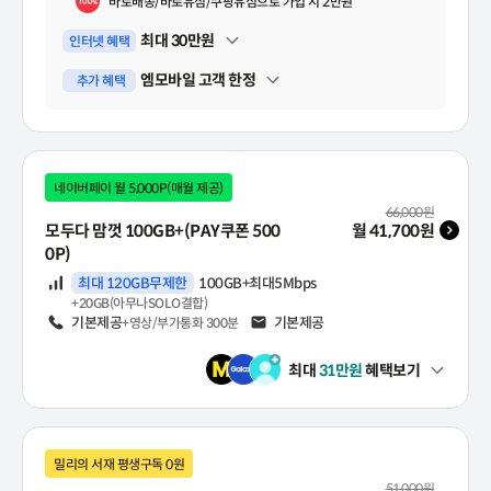
바로배송/바로유심/쿠팡유심으로 가입 시 2만원
최대
30
만원
인터넷 혜택
펼쳐보기
엠모바일 고객 한정
추가 혜택
펼쳐보기
네이버페이 월 5,000P(매월 제공)
월 기본료(VAT 포함)
66,000
원
모두다 맘껏 100GB+(PAY쿠폰 500
월
41,700
원
0P)
데이터
최대 120GB무제한
100GB+최대5Mbps
+20GB(아무나SOLO결합)
음성
기본제공
문자
기본제공
+영상/부가통화 300분
최대
31
만원
혜택보기
펼쳐보기
밀리의 서재 평생구독 0원
월 기본료(VAT 포함)
51,000
원