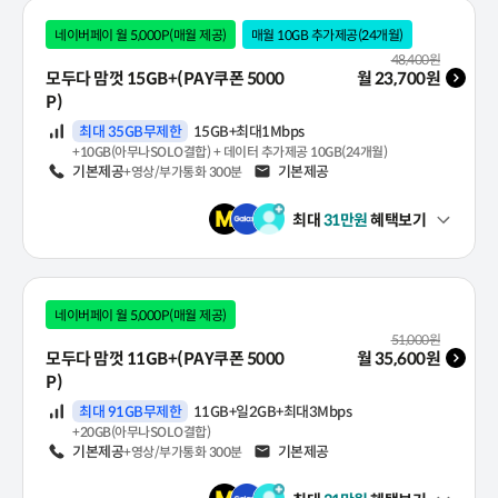
네이버페이 월 5,000P(매월 제공)
매월 10GB 추가제공(24개월)
월 기본료(VAT 포함)
48,400
원
모두다 맘껏 15GB+(PAY쿠폰 5000
월
23,700
원
P)
데이터
최대 35GB무제한
15GB+최대1Mbps
+10GB(아무나SOLO결합) + 데이터 추가제공 10GB(24개월)
음성
기본제공
문자
기본제공
+영상/부가통화 300분
최대
31
만원
혜택보기
펼쳐보기
네이버페이 월 5,000P(매월 제공)
월 기본료(VAT 포함)
51,000
원
모두다 맘껏 11GB+(PAY쿠폰 5000
월
35,600
원
P)
데이터
최대 91GB무제한
11GB+일2GB+최대3Mbps
+20GB(아무나SOLO결합)
음성
기본제공
문자
기본제공
+영상/부가통화 300분