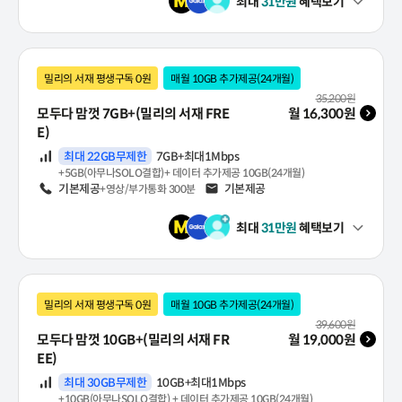
최대
31
만원
혜택보기
펼쳐보기
밀리의 서재 평생구독 0원
매월 10GB 추가제공(24개월)
월 기본료(VAT 포함)
35,200
원
모두다 맘껏 7GB+(밀리의 서재 FRE
월
16,300
원
E)
데이터
최대 22GB무제한
7GB+최대1Mbps
+5GB(아무나SOLO결합)+ 데이터 추가제공 10GB(24개월)
음성
기본제공
문자
기본제공
+영상/부가통화 300분
최대
31
만원
혜택보기
펼쳐보기
밀리의 서재 평생구독 0원
매월 10GB 추가제공(24개월)
월 기본료(VAT 포함)
39,600
원
모두다 맘껏 10GB+(밀리의 서재 FR
월
19,000
원
EE)
데이터
최대 30GB무제한
10GB+최대1Mbps
+10GB(아무나SOLO결합) + 데이터 추가제공 10GB(24개월)