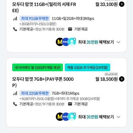
모두다 맘껏 11GB+(밀리의 서재 FR
월
33,100
원
EE)
데이터
최대 91GB무제한
11GB+일2GB+최대3Mbps
+20GB(아무나SOLO결합)
음성
기본제공
문자
기본제공
+영상/부가통화 300분
최대
31
만원
혜택보기
펼쳐보기
네이버페이 월 5,000P(매월 제공)
매월 10GB 추가제공(24개월)
월 기본료(VAT 포함)
35,200
원
모두다 맘껏 7GB+(PAY쿠폰 5000
월
18,500
원
P)
데이터
최대 22GB무제한
7GB+최대1Mbps
+5GB(아무나SOLO결합)+데이터 추가제공 10GB(24개월)
음성
기본제공
문자
기본제공
+영상/부가통화 300분
최대
31
만원
혜택보기
펼쳐보기