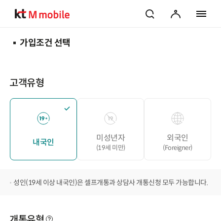
검색
마이페이지
전체 메
가입조건 선택
고객유형
미성년자
외국인
내국인
(19세 미만)
(Foreigner)
성인(19세 이상 내국인)은 셀프개통과 상담사 개통신청 모두 가능합니다.
개통유형