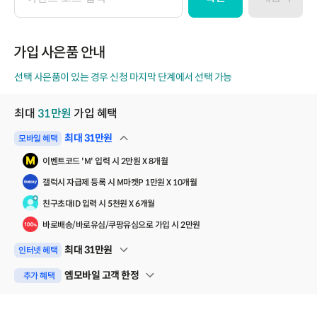
이
벤
트
코
가입 사은품 안내
드
선택 사은품이 있는 경우 신청 마지막 단계에서 선택 가능
최대
31
만원
가입 혜택
최대
31
만원
모바일 혜택
펼쳐보기
이벤트코드 'M' 입력 시 2만원 X 8개월
갤럭시 자급제 등록 시 M마켓P 1만원 X 10개월
친구초대ID 입력 시 5천원 X 6개월
바로배송/바로유심/쿠팡유심으로 가입 시 2만원
최대
31
만원
인터넷 혜택
펼쳐보기
엠모바일 고객 한정
추가 혜택
펼쳐보기