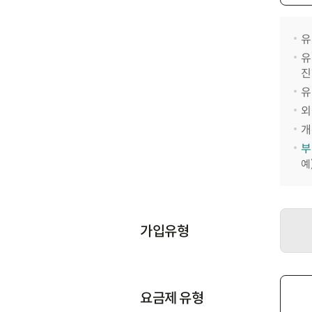
유
유
진
유
외
개
부
예
가입유형
요금제 유형