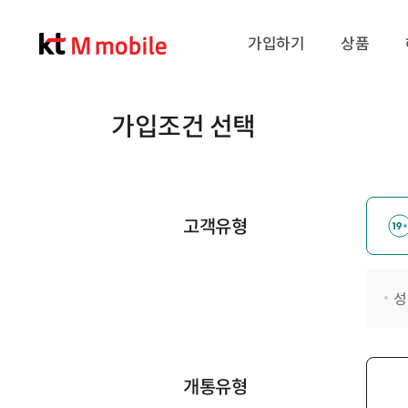
가입하기
상품
가입조건 선택
고객유형
성
개통유형