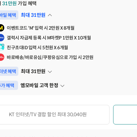
대
31
만원
가입 혜택
최대
31
만원
바일 혜택
펼쳐보기
이벤트코드 'M' 입력 시 2만원 X 8개월
갤럭시 자급제 등록 시 M마켓P 1만원 X 10개월
친구초대ID 입력 시 5천원 X 6개월
바로배송/바로유심/쿠팡유심으로 가입 시 2만원
최대
31
만원
터넷 혜택
펼쳐보기
엠모바일 고객 한정
가 혜택
펼쳐보기
KT 인터넷/TV 결합 할인 최대 30,040원