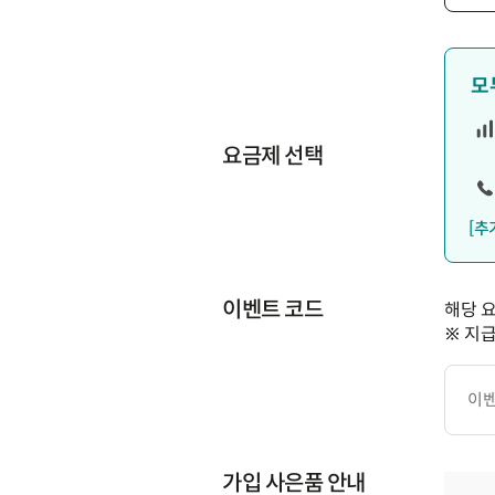
모
요금제 선택
[추
이벤트 코드
해당 
※ 지
이
벤
트
코
드
가입 사은품 안내