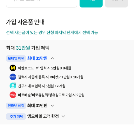
이
벤
트
코
가입 사은품 안내
드
선택 사은품이 있는 경우 신청 마지막 단계에서 선택 가능
최대
31
만원
가입 혜택
최대
31
만원
모바일 혜택
펼쳐보기
이벤트코드 'M' 입력 시 2만원 X 8개월
갤럭시 자급제 등록 시 M마켓P 1만원 X 10개월
친구초대ID 입력 시 5천원 X 6개월
바로배송/바로유심/쿠팡유심으로 가입 시 2만원
최대
31
만원
인터넷 혜택
펼쳐보기
엠모바일 고객 한정
추가 혜택
펼쳐보기