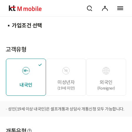
검색
마이페이지
전체 메
가입조건 선택
고객유형
미성년자
외국인
내국인
(19세 미만)
(Foreigner)
성인(19세 이상 내국인)은 셀프개통과 상담사 개통신청 모두 가능합니다.
개통유형