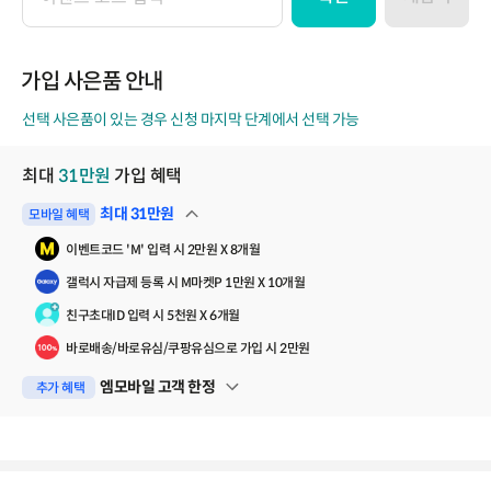
이
벤
트
코
가입 사은품 안내
드
선택 사은품이 있는 경우 신청 마지막 단계에서 선택 가능
최대
31
만원
가입 혜택
최대
31
만원
모바일 혜택
펼쳐보기
이벤트코드 'M' 입력 시 2만원 X 8개월
갤럭시 자급제 등록 시 M마켓P 1만원 X 10개월
친구초대ID 입력 시 5천원 X 6개월
바로배송/바로유심/쿠팡유심으로 가입 시 2만원
엠모바일 고객 한정
추가 혜택
펼쳐보기