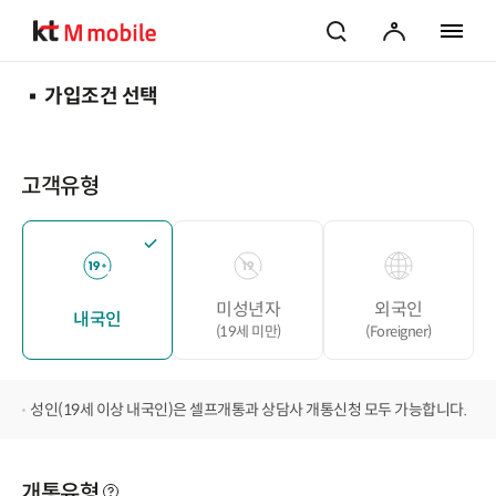
검색
마이페이지
전체 메
가입조건 선택
고객유형
미성년자
외국인
내국인
(19세 미만)
(Foreigner)
성인(19세 이상 내국인)은 셀프개통과 상담사 개통신청 모두 가능합니다.
개통유형