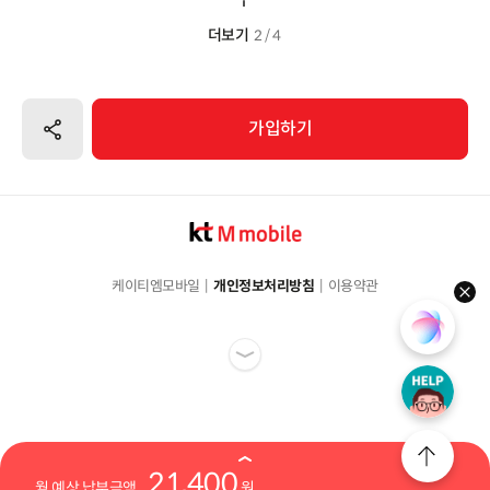
더보기
2 / 4
공유하기
가입하기
케이티엠모바일
개인정보처리방침
이용약관
hel
21,400
월 예상 납부금액
원