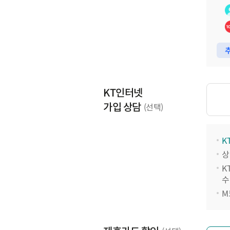
추
KT인터넷
가입 상담
(선택)
K
상
K
수
M