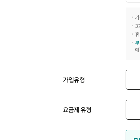
가
3
휴
부
예
가입유형
요금제 유형