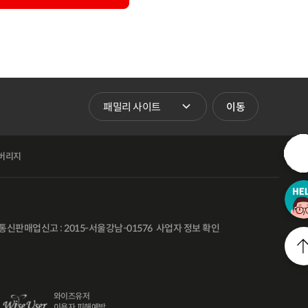
패밀리 사이트 바로가기
이동
버리지
통신판매업신고 : 2015-서울강남-01576
사업자 정보 확인
l
20,900
와이즈유저
원
이용자 피해예방