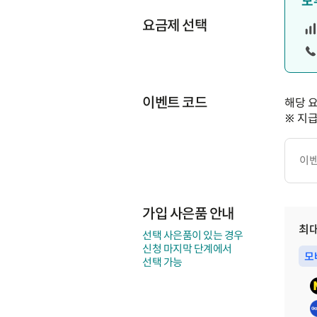
모
요금제 선택
이벤트 코드
해당 
※ 지
이
벤
트
코
드
가입 사은품 안내
최
선택 사은품이 있는 경우
신청 마지막 단계에서
모
선택 가능