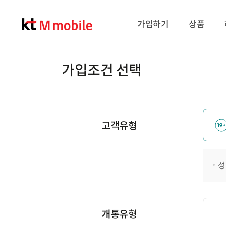
가입하기
상품
가입조건 선택
고객유형
성
개통유형