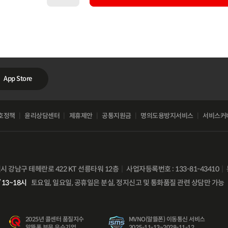
App Store
호정책
윤리상담센터
제휴제안
공통지원금
명의도용방지서비스
서비스커
별시 강남구 테헤란로 422 KT 선릉타워 12층
사업자등록번호 : 133-81-43410
 13~18시
토요일, 일요일, 공휴일은 분실, 정지신고 및 통화품질 관련 상담만 가능
비
교
2025년 콜센터 품질지수
MVNO(알뜰폰) 이동통신 서비스
함
알뜰폰 부문 우수기업
2025-11-13~2028-11-12