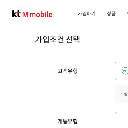
가입하기
상품
가입조건 선택
고객유형
성
개통유형