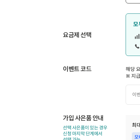
모
요금제 선택
이벤트 코드
해당 
※ 지
이
벤
트
코
드
가입 사은품 안내
최
선택 사은품이 있는 경우
신청 마지막 단계에서
모
선택 가능