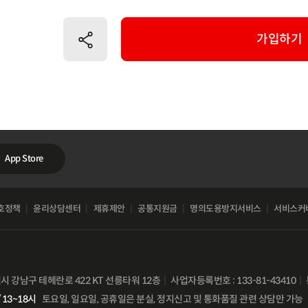
공유하기
가입하기
App Store
호정책
윤리상담센터
제휴제안
공통지원금
명의도용방지서비스
서비스커
별시 강남구 테헤란로 422 KT 선릉타워 12층
사업자등록번호 : 133-81-43410
 13~18시
토요일, 일요일, 공휴일은 분실, 정지신고 및 통화품질 관련 상담만 가능