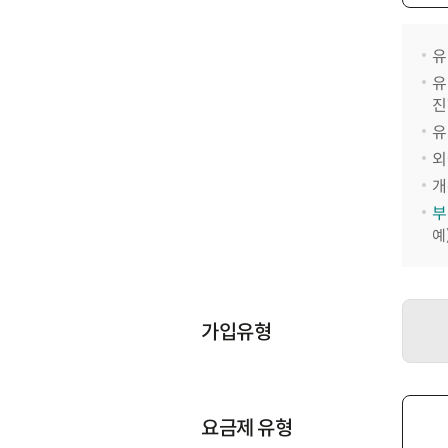
유
유
진
유
외
개
부
예
가입유형
요금제 유형