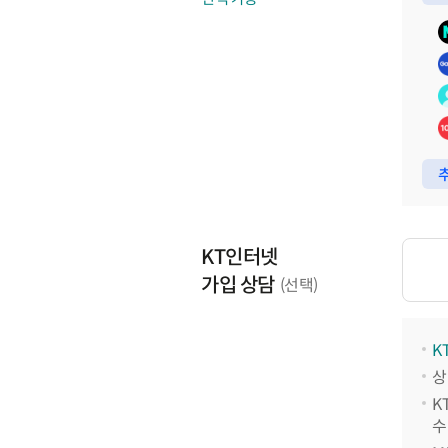
추
KT인터넷
가입 상담
(선택)
K
상
K
수